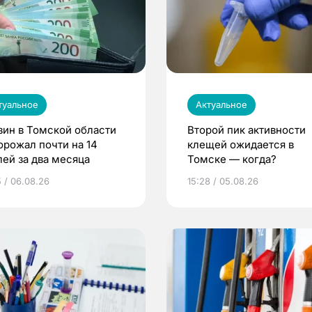
туальное
Актуальное
зин в Томской области
Второй пик активности
орожал почти на 14
клещей ожидается в
лей за два месяца
Томске — когда?
5 / 06.08.26
15:28 / 05.08.26