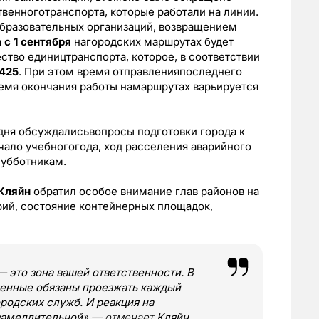
венноготранспорта, которые работали на линии.
образовательных организаций, возвращением
а
с 1 сентября
нагородских маршрутах будет
тво едиництранспорта, которое, в соответствии
425
. При этом время отправленияпоследнего
время окончания работы намаршрутах варьируется
дня обсуждалисьвопросы подготовки города к
ало учебногогода, ход расселения аварийного
субботникам.
Кляйн
обратил особое внимание глав районов на
ий, состояние контейнерных площадок,
 это зона вашей ответственности. В
енные обязаны проезжать каждый
родских служб. И реакция на
замедлительной
»,— отмечает
Кляйн
.