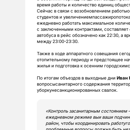
время работы и количество единиц общест
Сейчас в связи с возобновлением работы
студентов и увеличениемпассажиропоток
ежедневно работать максимальное количес
с заключенными контрактами, составляет
автобуса в рейс обозначено как 22:30, а 
между 23:00-23:30.
Также в ходе аппаратного совещания сего
отопительному периоду и предстоящее нач
жилья и подготовка к осенним городским
По итогам объездов в выходные дни
Иван 
вопросысанитарного содержания территор
уборкунесанкционированных свалок.
«
Контроль засанитарным состоянием —
ежедневном режиме выи ваши подчин
район, чтобы координировать работуго
проблемные вопросы должна быть не