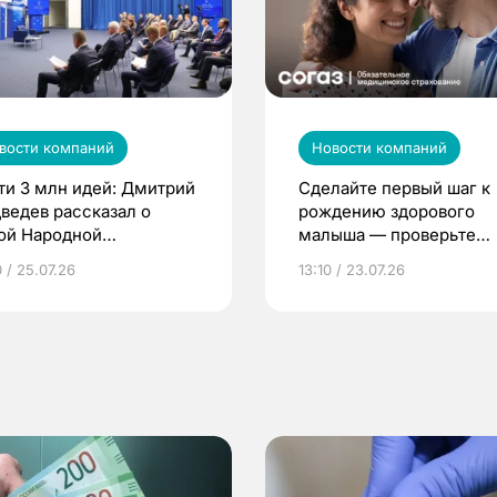
вости компаний
Новости компаний
ти 3 млн идей: Дмитрий
Сделайте первый шаг к
ведев рассказал о
рождению здорового
ой Народной
малыша — проверьте
грамме ЕР
репродуктивное здоров
 / 25.07.26
13:10 / 23.07.26
по ОМС!