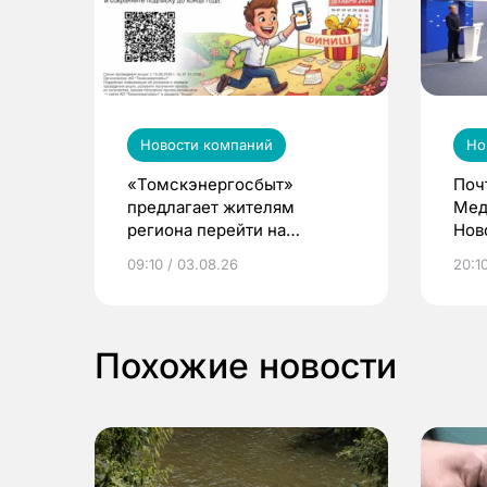
Новости компаний
Но
«Томскэнергосбыт»
Поч
предлагает жителям
Мед
региона перейти на
Нов
электронные квитанции и
про
09:10 / 03.08.26
20:10
выиграть призы
Похожие новости