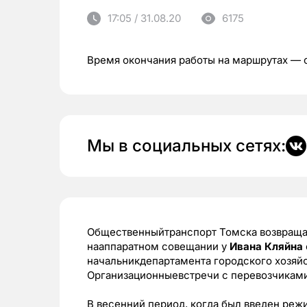
17:05 / 31.08.20
6175
Время окончания работы на маршрутах — о
Мы в социальных сетях:
Общественныйтранспорт Томска возвраща
нааппаратном совещании у
Ивана Кляйна
начальникдепартамента городского хозяй
Организационныевстречи с перевозчиками
В весенний период, когда был введен ре