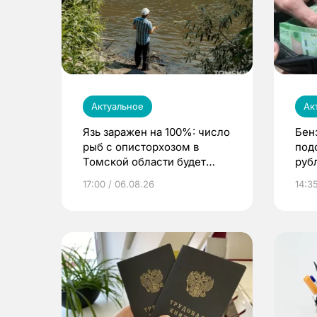
Актуальное
Ак
Язь заражен на 100%: число
Бен
рыб с описторхозом в
под
Томской области будет
руб
расти
17:00 / 06.08.26
14:3