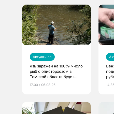
Актуальное
Ак
Язь заражен на 100%: число
Бен
рыб с описторхозом в
под
Томской области будет
руб
расти
17:00 / 06.08.26
14:3