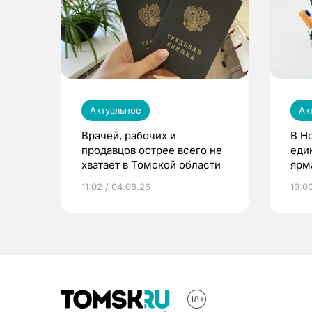
Актуальное
Ак
Врачей, рабочих и
В Н
продавцов острее всего не
еди
хватает в Томской области
ярм
11:02 / 04.08.26
19:0