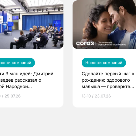
вости компаний
Новости компаний
ти 3 млн идей: Дмитрий
Сделайте первый шаг к
ведев рассказал о
рождению здорового
ой Народной
малыша — проверьте
грамме ЕР
репродуктивное здоров
 / 25.07.26
13:10 / 23.07.26
по ОМС!