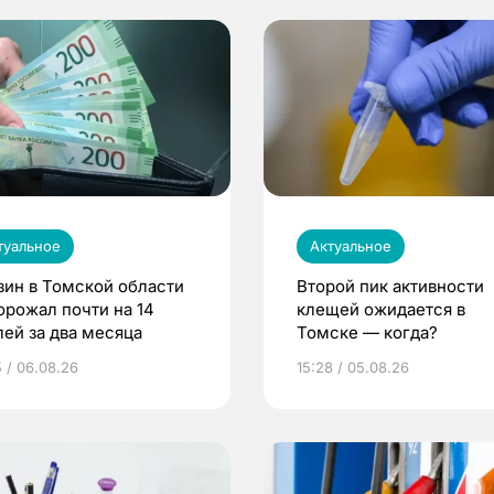
туальное
Актуальное
зин в Томской области
Второй пик активности
орожал почти на 14
клещей ожидается в
лей за два месяца
Томске — когда?
5 / 06.08.26
15:28 / 05.08.26