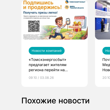
Новости компаний
Но
«Томскэнергосбыт»
Поч
предлагает жителям
Мед
региона перейти на
Нов
электронные квитанции и
про
09:10 / 03.08.26
20:10
выиграть призы
Похожие новости