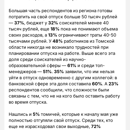
Большая часть респондентов из региона готовы
потратить на свой отпуск больше 50 тысяч рублей
—
37%
,
бюджет у
32%
соискателей менее 40
тысяч рублей, еще
18%
пока не понимают объема
своих расходов, а
13%
ограничивают траты 40-50
тысячами рублей. У
48%
работников из Томской
области никогда не возникало трудностей при
планировании отпуска на работе. Выше всего эта
доля среди соискателей из научно-
образовательной сферы —
61%
и среди топ-
менеджеров —
51%
.
35%
заявили, что им нельзя
уйти в отпуск одновременно с другим коллегой: в
банковской сфере эта доля составила
60%
. А
23%
респондентов сообщили, что сложности были
связаны с тем, что не на кого было оставить работу
во время отпуска.
Нашлись и
5%
томичей, которые к началу мая уже
полностью отгуляли свой отпуск. Среди тех, кто
еще не израсходовал свои выходные,
72%