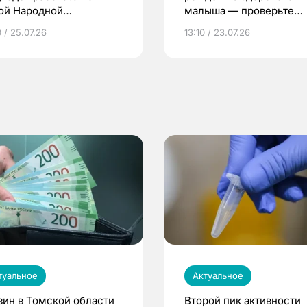
ой Народной
малыша — проверьте
грамме ЕР
репродуктивное здоров
 / 25.07.26
13:10 / 23.07.26
по ОМС!
туальное
Актуальное
зин в Томской области
Второй пик активности