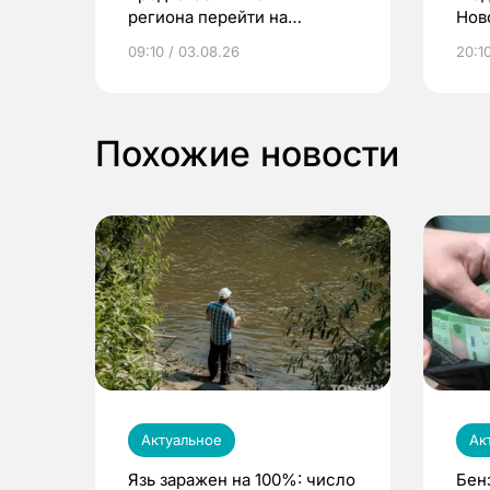
региона перейти на
Нов
электронные квитанции и
про
09:10 / 03.08.26
20:10
выиграть призы
Похожие новости
Актуальное
Ак
Язь заражен на 100%: число
Бен