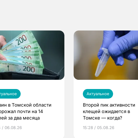
туальное
Актуальное
зин в Томской области
Второй пик активности
орожал почти на 14
клещей ожидается в
лей за два месяца
Томске — когда?
5 / 06.08.26
15:28 / 05.08.26