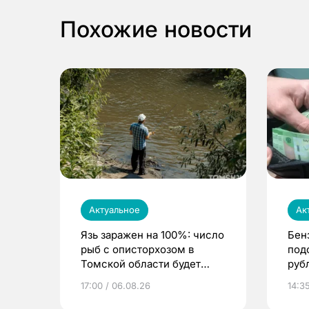
Похожие новости
Актуальное
Ак
Язь заражен на 100%: число
Бен
рыб с описторхозом в
под
Томской области будет
руб
расти
17:00 / 06.08.26
14:3