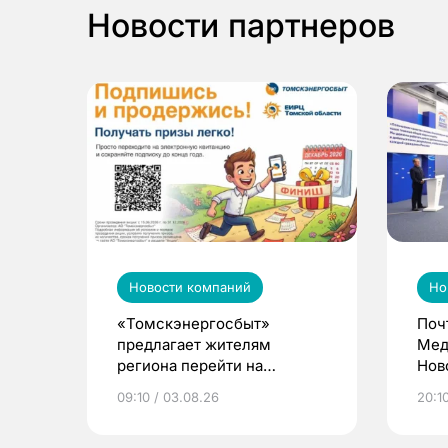
Новости партнеров
Новости компаний
Но
«Томскэнергосбыт»
Поч
предлагает жителям
Мед
региона перейти на
Нов
электронные квитанции и
про
09:10 / 03.08.26
20:10
выиграть призы