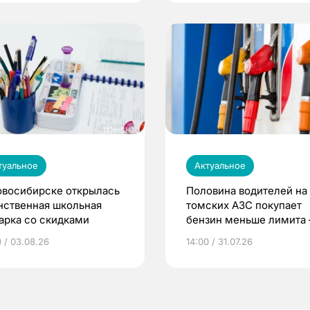
туальное
Актуальное
овосибирске открылась
Половина водителей на
нственная школьная
томских АЗС покупает
арка со скидками
бензин меньше лимита
мэр
0 / 03.08.26
14:00 / 31.07.26