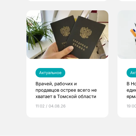
Актуальное
Ак
Врачей, рабочих и
В Н
продавцов острее всего не
еди
хватает в Томской области
ярм
11:02 / 04.08.26
19:0