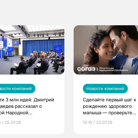
вости компаний
Новости компаний
ти 3 млн идей: Дмитрий
Сделайте первый шаг к
ведев рассказал о
рождению здорового
ой Народной
малыша — проверьте
грамме ЕР
репродуктивное здоров
 / 25.07.26
13:10 / 23.07.26
по ОМС!