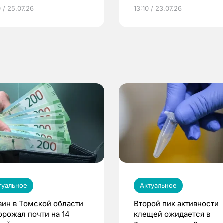
грамме ЕР
репродуктивное здоров
 / 25.07.26
13:10 / 23.07.26
по ОМС!
туальное
Актуальное
зин в Томской области
Второй пик активности
орожал почти на 14
клещей ожидается в