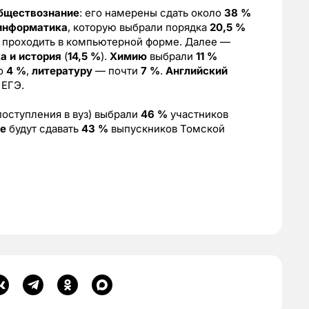
бществознание
: его намерены сдать около
38 %
информатика
, которую выбрали порядка
20,5 %
ет проходить в компьютерной форме. Далее —
а и история
(
14,5 %
).
Химию
выбрали
11 %
о
4 %
,
литературу
— почти
7 %
.
Английский
 ЕГЭ.
поступления в вуз) выбрали
46 %
участников
не
будут сдавать
43 %
выпускников Томской