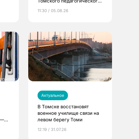
Томского педагогического
университета
11:30 / 05.08.26
Актуальное
В Томске восстановят
военное училище связи на
 —
левом берегу Томи
12:19 / 31.07.26