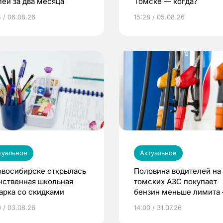
лей за два месяца
Томске — когда?
5 / 06.08.26
15:28 / 05.08.26
туальное
Актуальное
овосибирске открылась
Половина водителей на
нственная школьная
томских АЗС покупает
арка со скидками
бензин меньше лимита
мэр
0 / 03.08.26
14:00 / 31.07.26