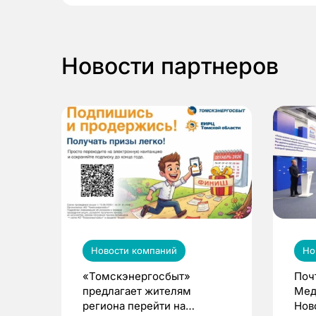
Новости партнеров
Новости компаний
Но
«Томскэнергосбыт»
Поч
предлагает жителям
Мед
региона перейти на
Нов