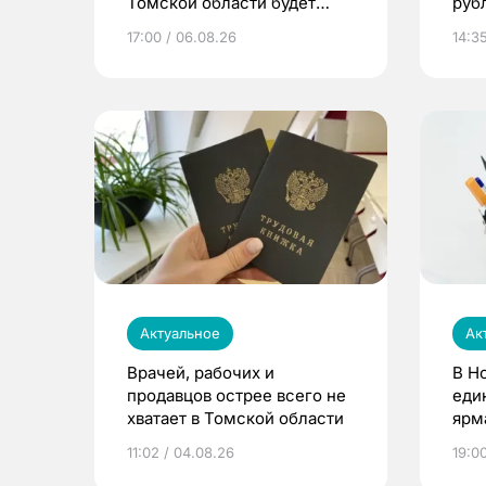
Томской области будет
руб
расти
17:00 / 06.08.26
14:3
Актуальное
Ак
Врачей, рабочих и
В Н
продавцов острее всего не
еди
хватает в Томской области
ярм
11:02 / 04.08.26
19:0