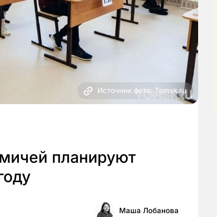
Источник фото: Tomsk.ru
омичей планируют
году
Маша Лобанова