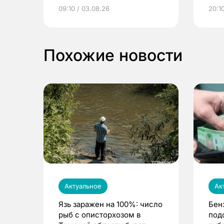
электронные квитанции и
про
09:10 / 03.08.26
20:10
выиграть призы
Похожие новости
Актуальное
Ак
Язь заражен на 100%: число
Бен
рыб с описторхозом в
под