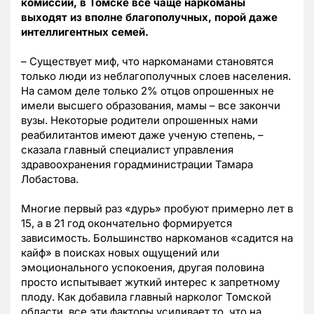
комиссии, в Томске все чаще наркоманы
выходят из вполне благополучных, порой даже
интеллигентных семей.
– Существует миф, что наркоманами становятся
только люди из неблагополучных слоев населения.
На самом деле только 2% отцов опрошенных не
имели высшего образования, мамы – все закончи
вузы. Некоторые родители опрошенных нами
реабилитантов имеют даже ученую степень, –
сказала главный специалист управления
здравоохранения горадминистрации Тамара
Лобастова.
Многие первый раз «дурь» пробуют примерно лет в
15, а в 21 год окончательно формируется
зависимость. Большинство наркоманов «садится на
кайф» в поисках новых ощущений или
эмоционального успокоения, другая половина
просто испытывает жуткий интерес к запретному
плоду. Как добавила главный нарколог Томской
области, все эти факторы усиливает то, что на