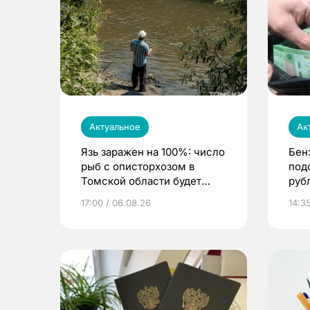
Актуальное
Ак
Язь заражен на 100%: число
Бен
рыб с описторхозом в
под
Томской области будет
руб
расти
17:00 / 06.08.26
14:3