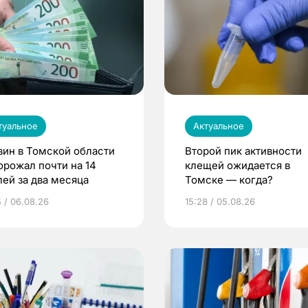
туальное
Актуальное
зин в Томской области
Второй пик активности
орожал почти на 14
клещей ожидается в
лей за два месяца
Томске — когда?
5 / 06.08.26
15:28 / 05.08.26