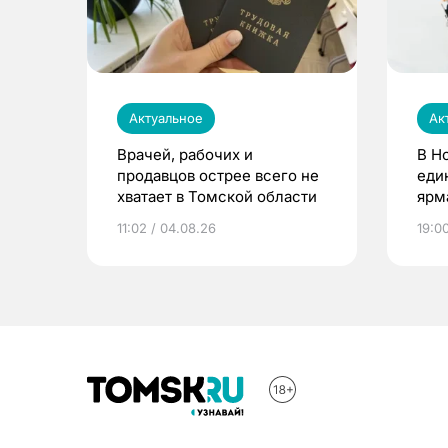
Актуальное
Ак
Врачей, рабочих и
В Н
продавцов острее всего не
еди
хватает в Томской области
ярм
11:02 / 04.08.26
19:0