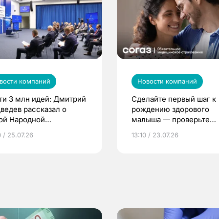
вости компаний
Новости компаний
ти 3 млн идей: Дмитрий
Сделайте первый шаг к
ведев рассказал о
рождению здорового
ой Народной
малыша — проверьте
грамме ЕР
репродуктивное здоров
 / 25.07.26
13:10 / 23.07.26
по ОМС!