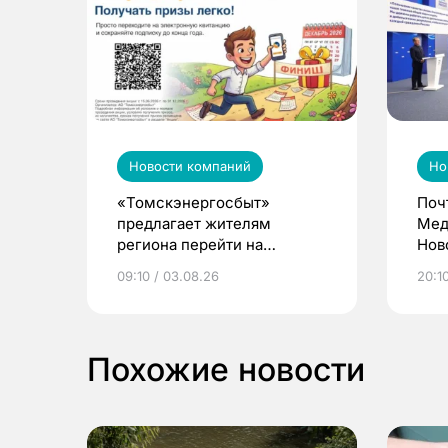
Новости компаний
Но
«Томскэнергосбыт»
Поч
предлагает жителям
Мед
региона перейти на
Нов
электронные квитанции и
про
09:10 / 03.08.26
20:10
выиграть призы
Похожие новости