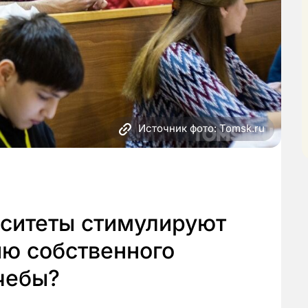
Источник фото: Tomsk.ru
рситеты стимулируют
ию собственного
чебы?