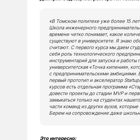
«В Томском политехе уже более 15 лет
Школа инженерного предпринимательс
времени четко понимает, какое количес
существуют в университете. Я знаю обо
считают. С первого курса мы даем сту
себя роль технологического предприн
инструментарий для запуска и работы 
университетская «Точка кипения», кот
с предпринимательскими амбициями. Е
первый прототип и акселератор Startup
курсов есть отдельная программа «Ста
довести проекты до стадии MVP и перв
замыкаться только на студентах нашего
части команд из других вузов, которы
Берем на сопровождение даже школьны
Это интересно: