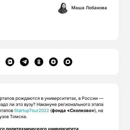
Маша Лобанова
артапов рождаются в университетах, в России —
надо ли это вузу? Накануне регионального этапа
ртапов
StartupTour2022
(
фонда «Сколково»
), на
узов Томска.
го политехнического университета