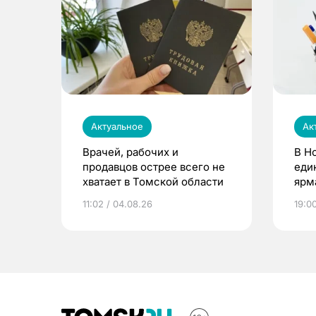
Актуальное
Ак
Врачей, рабочих и
В Н
продавцов острее всего не
еди
хватает в Томской области
ярм
11:02 / 04.08.26
19:0