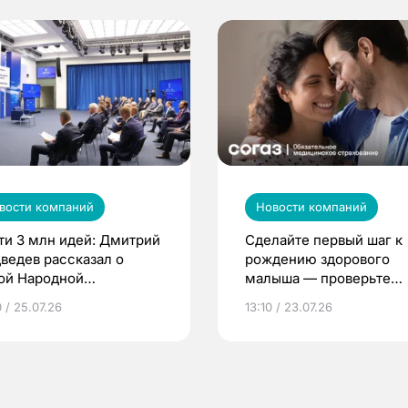
вости компаний
Новости компаний
ти 3 млн идей: Дмитрий
Сделайте первый шаг к
ведев рассказал о
рождению здорового
ой Народной
малыша — проверьте
грамме ЕР
репродуктивное здоров
 / 25.07.26
13:10 / 23.07.26
по ОМС!