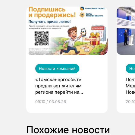
Новости компаний
Но
«Томскэнергосбыт»
Поч
предлагает жителям
Мед
региона перейти на
Нов
электронные квитанции и
про
09:10 / 03.08.26
20:10
выиграть призы
Похожие новости