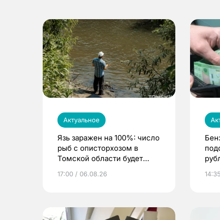
Актуальное
Ак
Язь заражен на 100%: число
Бен
рыб с описторхозом в
под
Томской области будет
руб
расти
17:00 / 06.08.26
14:3