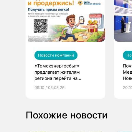
Новости компаний
Но
«Томскэнергосбыт»
Поч
предлагает жителям
Мед
региона перейти на
Нов
электронные квитанции и
про
09:10 / 03.08.26
20:10
выиграть призы
Похожие новости