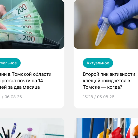
туальное
Актуальное
зин в Томской области
Второй пик активности
орожал почти на 14
клещей ожидается в
лей за два месяца
Томске — когда?
5 / 06.08.26
15:28 / 05.08.26