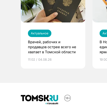
Актуальное
Ак
Врачей, рабочих и
В Н
продавцов острее всего не
еди
хватает в Томской области
ярм
11:02 / 04.08.26
19:0