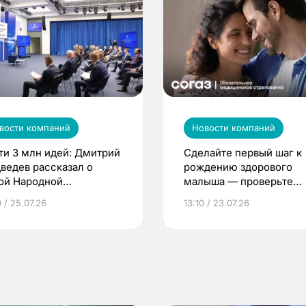
вости компаний
Новости компаний
ти 3 млн идей: Дмитрий
Сделайте первый шаг к
ведев рассказал о
рождению здорового
ой Народной
малыша — проверьте
грамме ЕР
репродуктивное здоров
 / 25.07.26
13:10 / 23.07.26
по ОМС!