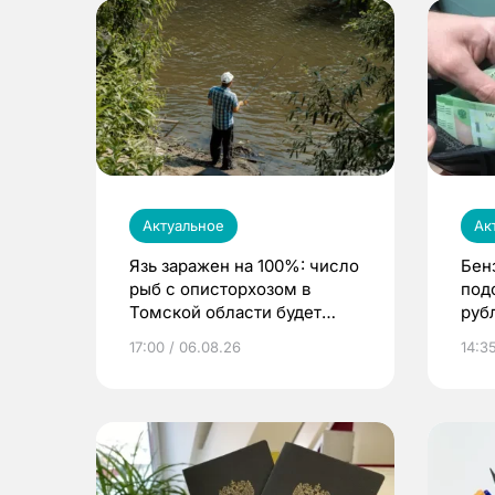
Актуальное
Ак
Язь заражен на 100%: число
Бен
рыб с описторхозом в
под
Томской области будет
руб
расти
17:00 / 06.08.26
14:3