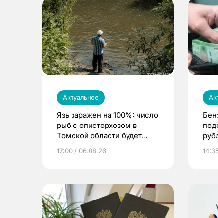
Актуальное
Ак
Язь заражен на 100%: число
Бен
рыб с описторхозом в
под
Томской области будет
руб
расти
17:00 / 06.08.26
14:3