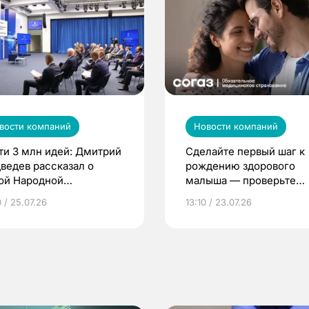
вости компаний
Новости компаний
ти 3 млн идей: Дмитрий
Сделайте первый шаг к
ведев рассказал о
рождению здорового
ой Народной
малыша — проверьте
грамме ЕР
репродуктивное здоров
 / 25.07.26
13:10 / 23.07.26
по ОМС!