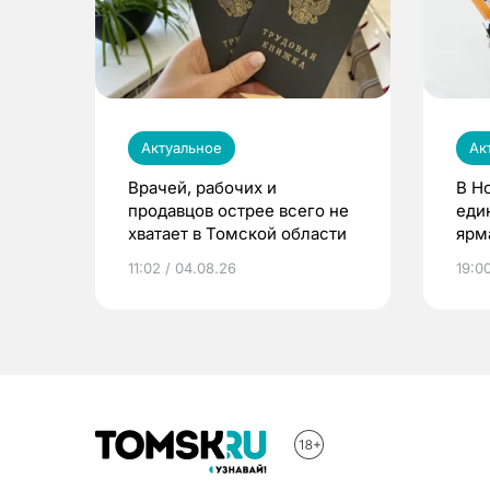
Актуальное
Ак
Врачей, рабочих и
В Н
продавцов острее всего не
еди
хватает в Томской области
ярм
11:02 / 04.08.26
19:0