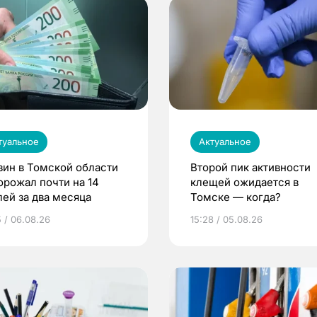
туальное
Актуальное
зин в Томской области
Второй пик активности
орожал почти на 14
клещей ожидается в
лей за два месяца
Томске — когда?
5 / 06.08.26
15:28 / 05.08.26