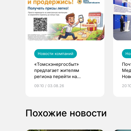
Новости компаний
Но
«Томскэнергосбыт»
Поч
предлагает жителям
Мед
региона перейти на
Нов
электронные квитанции и
про
09:10 / 03.08.26
20:10
выиграть призы
Похожие новости