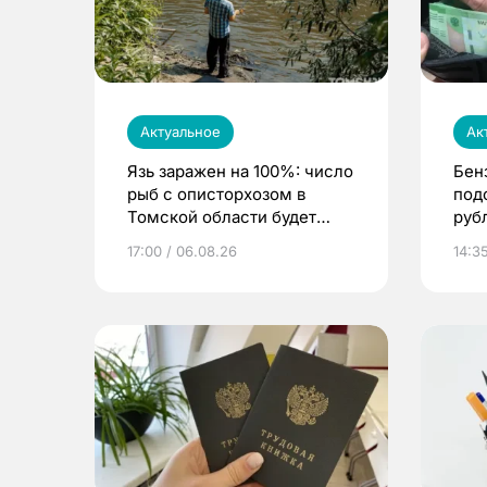
Актуальное
Ак
Язь заражен на 100%: число
Бен
рыб с описторхозом в
под
Томской области будет
руб
расти
17:00 / 06.08.26
14:3