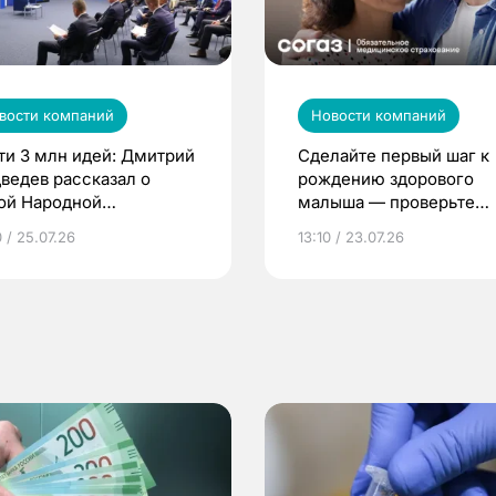
вости компаний
Новости компаний
ти 3 млн идей: Дмитрий
Сделайте первый шаг к
ведев рассказал о
рождению здорового
ой Народной
малыша — проверьте
грамме ЕР
репродуктивное здоров
 / 25.07.26
13:10 / 23.07.26
по ОМС!