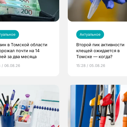
туальное
Актуальное
зин в Томской области
Второй пик активности
орожал почти на 14
клещей ожидается в
лей за два месяца
Томске — когда?
5 / 06.08.26
15:28 / 05.08.26