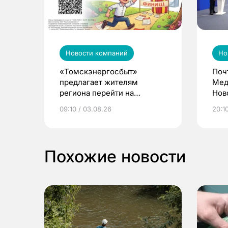
Новости компаний
Но
«Томскэнергосбыт»
Поч
предлагает жителям
Мед
региона перейти на
Нов
электронные квитанции и
про
09:10 / 03.08.26
20:10
выиграть призы
Похожие новости