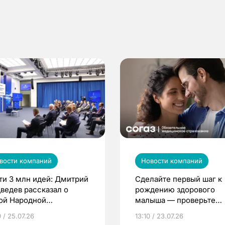
вости компаний
Новости компаний
ти 3 млн идей: Дмитрий
Сделайте первый шаг к
ведев рассказал о
рождению здорового
ой Народной
малыша — проверьте
грамме ЕР
репродуктивное здоров
 / 25.07.26
13:10 / 23.07.26
по ОМС!