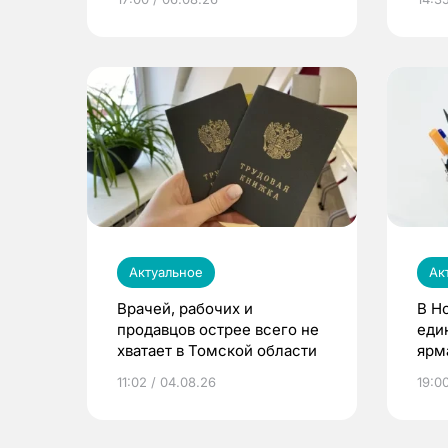
Актуальное
Ак
Врачей, рабочих и
В Н
продавцов острее всего не
еди
хватает в Томской области
ярм
11:02 / 04.08.26
19:0