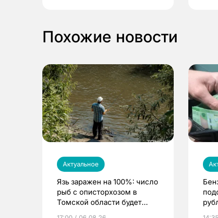
Похожие новости
Актуальное
Ак
Язь заражен на 100%: число
Бен
рыб с описторхозом в
под
Томской области будет
руб
расти
17:00 / 06.08.26
14:3