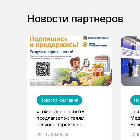
Новости партнеров
Новости компаний
Но
«Томскэнергосбыт»
Поч
предлагает жителям
Мед
региона перейти на
Нов
электронные квитанции и
про
09:10 / 03.08.26
20:10
выиграть призы