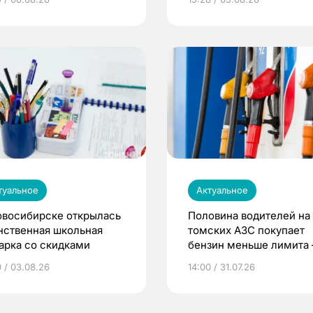
туальное
Актуальное
овосибирске открылась
Половина водителей на
нственная школьная
томских АЗС покупает
арка со скидками
бензин меньше лимита
мэр
0 / 03.08.26
14:00 / 31.07.26