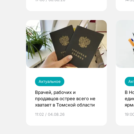
Актуальное
Ак
Врачей, рабочих и
В Н
продавцов острее всего не
еди
хватает в Томской области
ярм
11:02 / 04.08.26
19:0