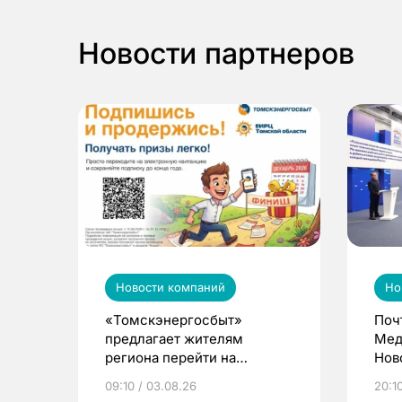
Новости партнеров
Новости компаний
Но
«Томскэнергосбыт»
Поч
предлагает жителям
Мед
региона перейти на
Нов
электронные квитанции и
про
09:10 / 03.08.26
20:10
выиграть призы