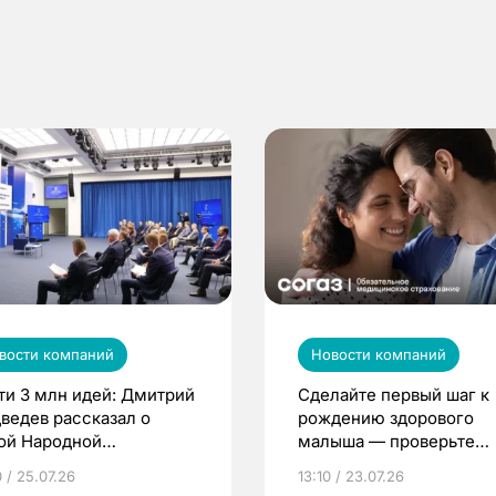
вости компаний
Новости компаний
ти 3 млн идей: Дмитрий
Сделайте первый шаг к
ведев рассказал о
рождению здорового
ой Народной
малыша — проверьте
грамме ЕР
репродуктивное здоров
 / 25.07.26
13:10 / 23.07.26
по ОМС!