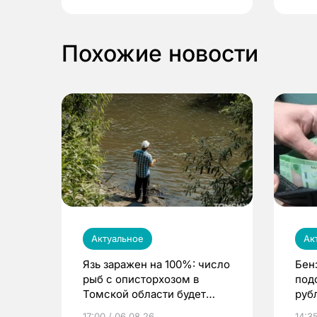
Похожие новости
Актуальное
Ак
Язь заражен на 100%: число
Бен
рыб с описторхозом в
под
Томской области будет
руб
расти
17:00 / 06.08.26
14:3