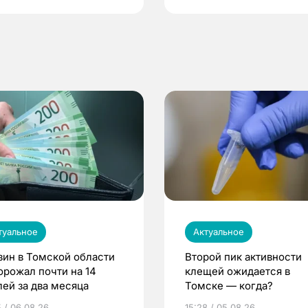
туальное
Актуальное
зин в Томской области
Второй пик активности
орожал почти на 14
клещей ожидается в
лей за два месяца
Томске — когда?
5 / 06.08.26
15:28 / 05.08.26