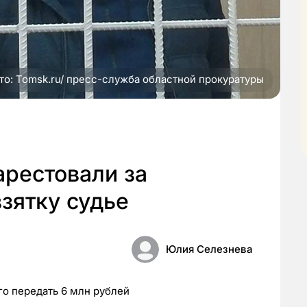
то: Tomsk.ru/ пресс-служба областной прокуратуры
арестовали за
зятку судье
Юлия Селезнева
о передать 6 млн рублей