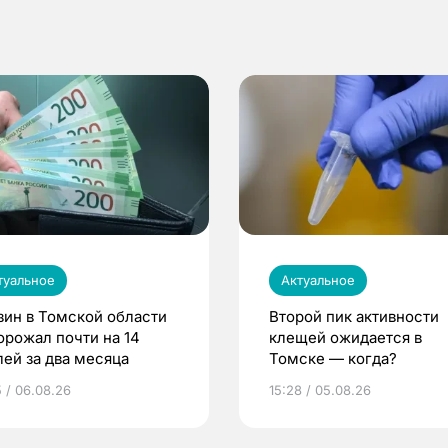
туальное
Актуальное
зин в Томской области
Второй пик активности
орожал почти на 14
клещей ожидается в
лей за два месяца
Томске — когда?
5 / 06.08.26
15:28 / 05.08.26