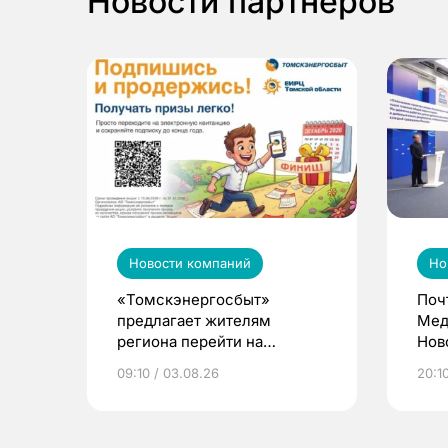
Новости партнеров
Новости компаний
Но
«Томскэнергосбыт»
Поч
предлагает жителям
Мед
региона перейти на
Нов
электронные квитанции и
про
09:10 / 03.08.26
20:10
выиграть призы