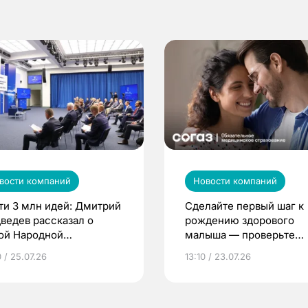
вости компаний
Новости компаний
ти 3 млн идей: Дмитрий
Сделайте первый шаг к
ведев рассказал о
рождению здорового
ой Народной
малыша — проверьте
грамме ЕР
репродуктивное здоров
 / 25.07.26
13:10 / 23.07.26
по ОМС!