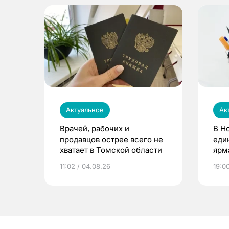
Актуальное
Ак
Врачей, рабочих и
В Н
продавцов острее всего не
еди
хватает в Томской области
ярм
11:02 / 04.08.26
19:0