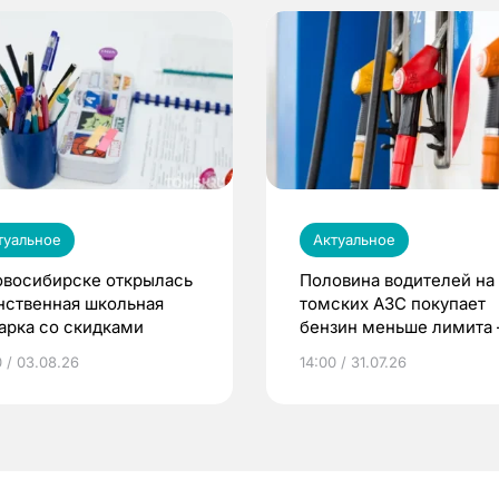
туальное
Актуальное
овосибирске открылась
Половина водителей на
нственная школьная
томских АЗС покупает
арка со скидками
бензин меньше лимита
мэр
0 / 03.08.26
14:00 / 31.07.26