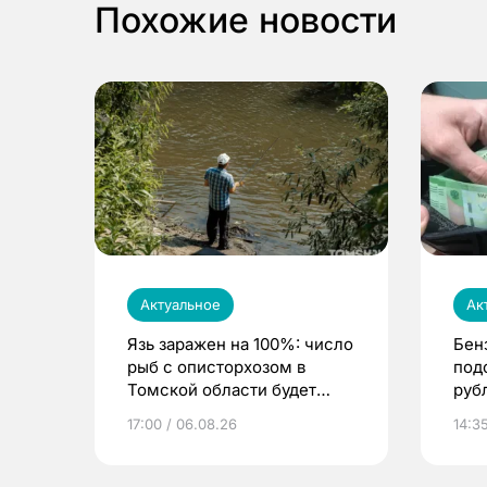
Похожие новости
Актуальное
Ак
Язь заражен на 100%: число
Бен
рыб с описторхозом в
под
Томской области будет
руб
расти
17:00 / 06.08.26
14:3