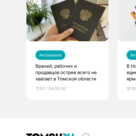
Актуальное
Ак
Врачей, рабочих и
В Н
продавцов острее всего не
еди
хватает в Томской области
ярм
11:02 / 04.08.26
19:0