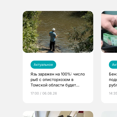
Актуальное
Ак
Язь заражен на 100%: число
Бен
рыб с описторхозом в
под
Томской области будет
руб
расти
17:00 / 06.08.26
14:3