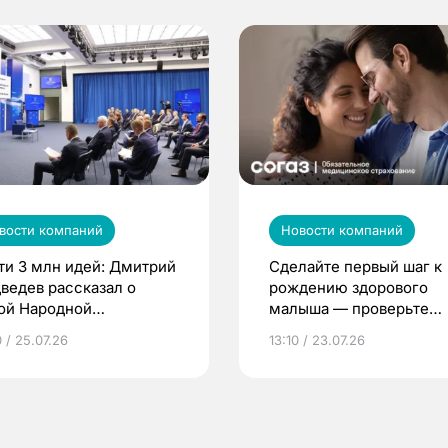
вости компаний
Новости компаний
ти 3 млн идей: Дмитрий
Сделайте первый шаг к
ведев рассказал о
рождению здорового
ой Народной
малыша — проверьте
грамме ЕР
репродуктивное здоров
 / 25.07.26
13:10 / 23.07.26
по ОМС!