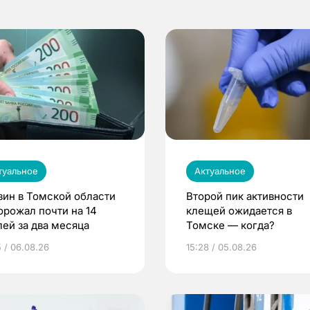
туальное
Актуальное
зин в Томской области
Второй пик активности
орожал почти на 14
клещей ожидается в
лей за два месяца
Томске — когда?
5 / 06.08.26
15:28 / 05.08.26