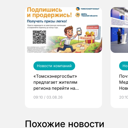
Новости компаний
Но
«Томскэнергосбыт»
Поч
предлагает жителям
Мед
региона перейти на
Нов
электронные квитанции и
про
09:10 / 03.08.26
20:10
выиграть призы
Похожие новости