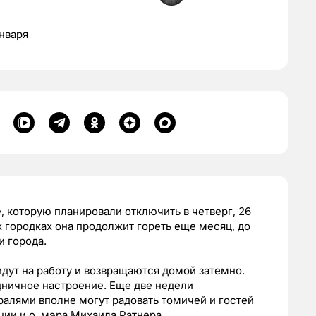
нваря
 которую планировали отключить в четверг, 26
х городках она продолжит гореть еще месяц, до
 города.
идут на работу и возвращаются домой затемно.
дничное настроение. Еще две недели
алями вполне могут радовать томичей и гостей
ции и.о. мэра Михаила Ратнера.