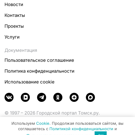
Новости
Контакты
Проекты
Услуги
Документация
Пользовательское соглашение
Политика конфиденциальности
Использование cookie
© 1997 – 2026 Городской портал Томск.ру.
Функционирует при финансовой поддержке
Используем
Cookie
. Продолжая пользоваться сайтом, вы
Министерства цифрового развития, связи и массовых
соглашаетесь с
Политикой конфиденциальности
и
коммуникаций Российской Федерации.