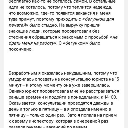
бесплатно как-то не хотелось самой. В остальные
идти не хотелось, потому что теплится надежда,
что возможно, где-то появится вакансия и меня
туда примут, поэтому приходить с «
бегунком для
печатей
» было стыдно. На выручку пришли
знающие люди, которые посоветовали без
стеснения обращаться к знакомым с просьбой «
не
брать меня на работу
». С «бегунком» было
покончено.
Безработным я оказалась некудышним, потому что
умудрилась опоздать на консультацию юриста на 15
минут – к этому моменту она уже завершилась.
Однако юрист посоветовала мне не расстраиваться
раньше времени и подойти в понедельник, к 14-00.
Оказывается, консультации проводятся дважды в
день и только в пятницу – а я опоздала именно в
пятницу – только один раз. Зато я попала на прием
к своему инспектору, которая в очередной раз
развела руками – вакансий по вашим