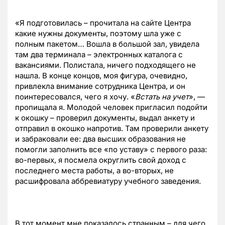
«Я подготовилась – прочитала на сайте Центра
какие нужны документы, поэтому шла уже с
полным пакетом… Вошла в большой зал, увидела
там два терминала – электронных каталога с
вакансиями. Полистала, ничего подходящего не
нашла. В конце концов, моя фигура, очевидно,
привлекла внимание сотрудника Центра, и он
поинтересовался, чего я хочу. «
Встать на учет
», —
пропищала я. Молодой человек пригласил подойти
к окошку – проверил документы, выдал анкету и
отправил в окошко напротив. Там проверили анкету
и забраковали ее: два высших образования не
помогли заполнить все «по уставу» с первого раза:
во-первых, я посмела округлить свой доход с
последнего места работы, а во-вторых, не
расшифровала аббревиатуру учебного заведения.
В тот момент мне показалось странным – для чего