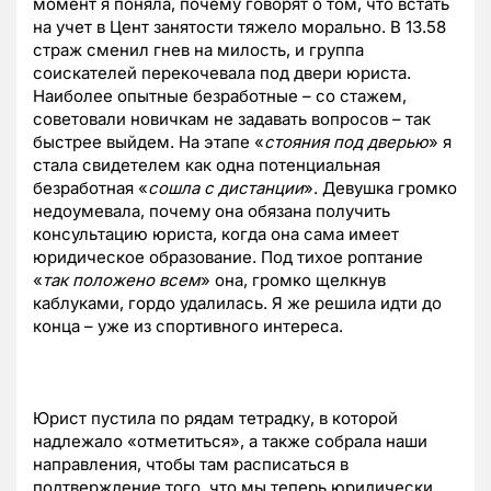
момент я поняла, почему говорят о том, что встать
на учет в Цент занятости тяжело морально. В 13.58
страж сменил гнев на милость, и группа
соискателей перекочевала под двери юриста.
Наиболее опытные безработные – со стажем,
советовали новичкам не задавать вопросов – так
быстрее выйдем. На этапе «
стояния под дверью
» я
стала свидетелем как одна потенциальная
безработная «
сошла с дистанции
». Девушка громко
недоумевала, почему она обязана получить
консультацию юриста, когда она сама имеет
юридическое образование. Под тихое роптание
«
так положено всем
» она, громко щелкнув
каблуками, гордо удалилась. Я же решила идти до
конца – уже из спортивного интереса.
Юрист пустила по рядам тетрадку, в которой
надлежало «отметиться», а также собрала наши
направления, чтобы там расписаться в
подтверждение того, что мы теперь юридически