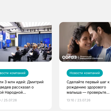
вости компаний
Новости компаний
ти 3 млн идей: Дмитрий
Сделайте первый шаг к
ведев рассказал о
рождению здорового
ой Народной
малыша — проверьте
грамме ЕР
репродуктивное здоров
 / 25.07.26
13:10 / 23.07.26
по ОМС!