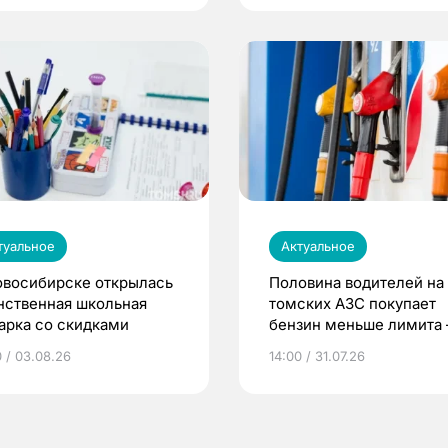
туальное
Актуальное
овосибирске открылась
Половина водителей на
нственная школьная
томских АЗС покупает
арка со скидками
бензин меньше лимита
мэр
0 / 03.08.26
14:00 / 31.07.26