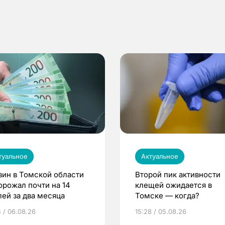
туальное
Актуальное
зин в Томской области
Второй пик активности
орожал почти на 14
клещей ожидается в
лей за два месяца
Томске — когда?
5 / 06.08.26
15:28 / 05.08.26