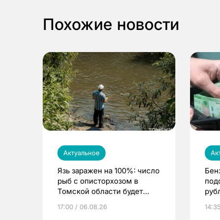
Похожие новости
Актуальное
Ак
Язь заражен на 100%: число
Бен
рыб с описторхозом в
под
Томской области будет
руб
расти
17:00 / 06.08.26
14:3