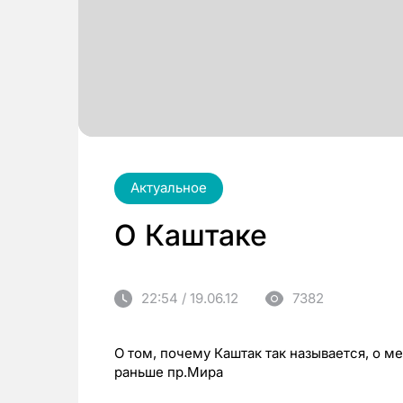
Актуальное
О Каштаке
22:54 / 19.06.12
7382
О том, почему Каштак так называется, о м
раньше пр.Мира