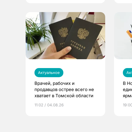
Актуальное
Ак
Врачей, рабочих и
В Н
продавцов острее всего не
еди
хватает в Томской области
ярм
11:02 / 04.08.26
19:0