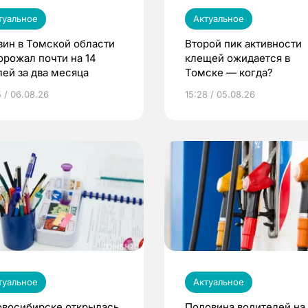
туальное
Актуальное
зин в Томской области
Второй пик активности
орожал почти на 14
клещей ожидается в
лей за два месяца
Томске — когда?
5 / 06.08.26
15:28 / 05.08.26
туальное
Актуальное
овосибирске открылась
Половина водителей на