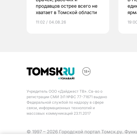
продавцов острее всего не
еди
хватает в Томской области
ярм
11:02 / 04.08.26
19:0
Учредитель ООО «Дайджест ТВ». Св-во о
регистрации СМИ ЭЛ №ФС 77-71671 выдано
Федеральной службой по надзору в сфере
связи, информационных технологий и
массовых коммуникаций 23.11.2017
© 1997 – 2026 Городской портал Томск.ру. Фун