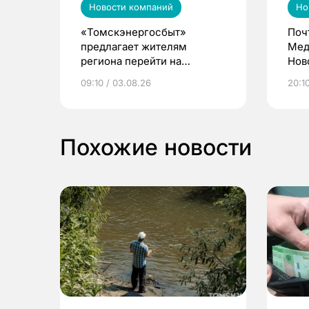
Новости компаний
Но
«Томскэнергосбыт»
Поч
предлагает жителям
Мед
региона перейти на
Нов
электронные квитанции и
про
09:10 / 03.08.26
20:10
выиграть призы
Похожие новости