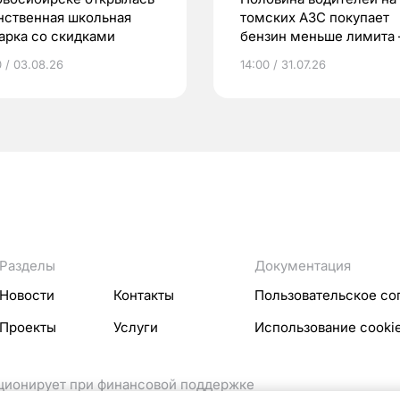
нственная школьная
томских АЗС покупает
арка со скидками
бензин меньше лимита
мэр
0 / 03.08.26
14:00 / 31.07.26
Разделы
Документация
Новости
Контакты
Пользовательское со
Проекты
Услуги
Использование cooki
кционирует при финансовой поддержке