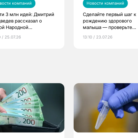
вости компаний
Новости компаний
ти 3 млн идей: Дмитрий
Сделайте первый шаг к
ведев рассказал о
рождению здорового
ой Народной
малыша — проверьте
грамме ЕР
репродуктивное здоров
 / 25.07.26
13:10 / 23.07.26
по ОМС!