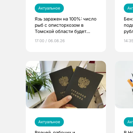
Актуальное
Ак
Язь заражен на 100%: число
Бен
рыб с описторхозом в
под
Томской области будет
руб
расти
17:00 / 06.08.26
14:3
Актуальное
Ак
Врачей, рабочих и
В Н