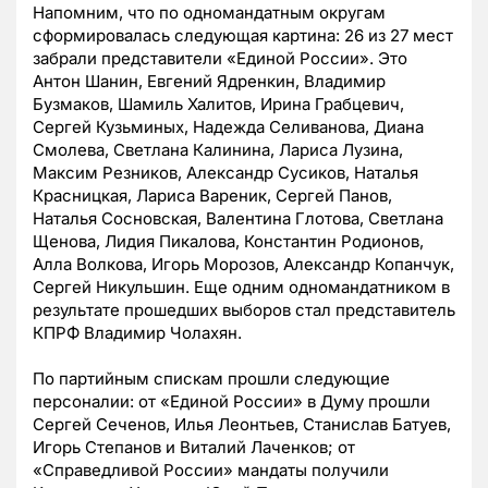
Напомним, что по одномандатным округам
сформировалась следующая картина: 26 из 27 мест
забрали представители «Единой России». Это
Антон Шанин, Евгений Ядренкин, Владимир
Бузмаков, Шамиль Халитов, Ирина Грабцевич,
Сергей Кузьминых, Надежда Селиванова, Диана
Смолева, Светлана Калинина, Лариса Лузина,
Максим Резников, Александр Сусиков, Наталья
Красницкая, Лариса Вареник, Сергей Панов,
Наталья Сосновская, Валентина Глотова, Светлана
Щенова, Лидия Пикалова, Константин Родионов,
Алла Волкова, Игорь Морозов, Александр Копанчук,
Сергей Никульшин. Еще одним одномандатником в
результате прошедших выборов стал представитель
КПРФ Владимир Чолахян.
По партийным спискам прошли следующие
персоналии: от «Единой России» в Думу прошли
Сергей Сеченов, Илья Леонтьев, Станислав Батуев,
Игорь Степанов и Виталий Лаченков; от
«Справедливой России» мандаты получили