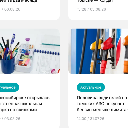
лей за два месяца
Томске — когда?
5 / 06.08.26
15:28 / 05.08.26
туальное
Актуальное
овосибирске открылась
Половина водителей на
нственная школьная
томских АЗС покупает
арка со скидками
бензин меньше лимита
мэр
0 / 03.08.26
14:00 / 31.07.26