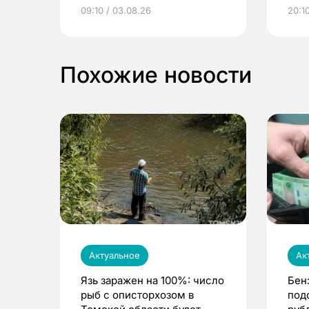
электронные квитанции и
про
09:10 / 03.08.26
20:10
выиграть призы
Похожие новости
Актуальное
Ак
Язь заражен на 100%: число
Бен
рыб с описторхозом в
под