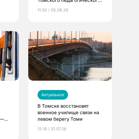
Томского педагогического
университета
11:30 / 05.08.26
Актуальное
В Томске восстановят
военное училище связи на
 —
левом берегу Томи
12:19 / 31.07.26