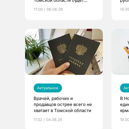
Томской области будет
руб
расти
17:00 / 06.08.26
14:3
Актуальное
Ак
Врачей, рабочих и
В Н
продавцов острее всего не
еди
хватает в Томской области
ярм
11:02 / 04.08.26
19:0