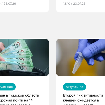
грамме ЕР
репродуктивное здоров
 / 25.07.26
13:10 / 23.07.26
по ОМС!
туальное
Актуальное
зин в Томской области
Второй пик активности
орожал почти на 14
клещей ожидается в