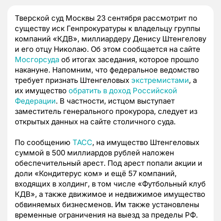
Тверской суд Москвы 23 сентября рассмотрит по
существу иск Генпрокуратуры к владельцу группы
компаний «КДВ», миллиардеру Денису Штенгелову
и его отцу Николаю. Об этом сообщается на сайте
Мосгорсуда
об итогах заседания, которое прошло
накануне. Напомним, что федеральное ведомство
требует признать Штенгеловых
экстремистами
, а
их имущество
обратить в доход Российской
Федерации
. В частности, истцом выступает
заместитель генерального прокурора, следует из
открытых данных на сайте столичного суда.
По сообщению
ТАСС
, на имущество Штенгеловых
суммой в 500 миллиардов рублей наложен
обеспечительный арест. Под арест попали акции и
доли «Кондитерус ком» и ещё 57 компаний,
входящих в холдинг, в том числе «Футбольный клуб
КДВ», а также движимое и недвижимое имущество
обвиняемых бизнесменов. Им также установлены
временные ограничения на выезд за пределы РФ.