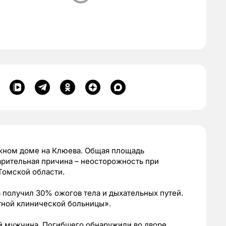
ажном доме на Клюева. Общая площадь
варительная причина – неосторожность при
Томской области.
 получил 30% ожогов тела и дыхательных путей.
тной клинической больницы».
 мужчина. Погибшего обнаружили во дворе