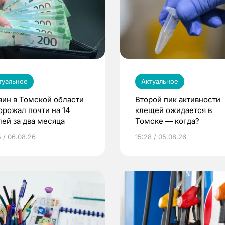
туальное
Актуальное
зин в Томской области
Второй пик активности
орожал почти на 14
клещей ожидается в
лей за два месяца
Томске — когда?
5 / 06.08.26
15:28 / 05.08.26