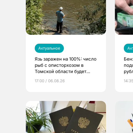
Актуальное
Ак
Язь заражен на 100%: число
Бен
рыб с описторхозом в
под
Томской области будет
руб
расти
17:00 / 06.08.26
14:3