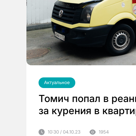
Актуальное
Томич попал в реа
за курения в кварт
10:30 / 04.10.23
1954