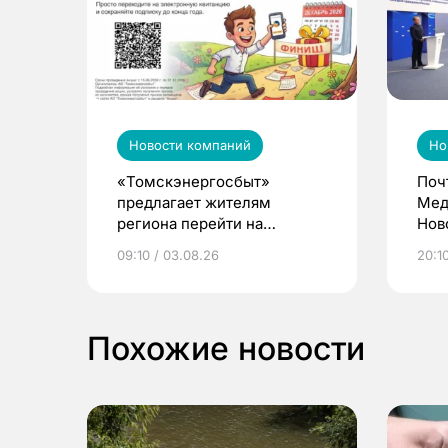
Новости компаний
Но
«Томскэнергосбыт»
Поч
предлагает жителям
Мед
региона перейти на
Нов
электронные квитанции и
про
09:10 / 03.08.26
20:10
выиграть призы
Похожие новости