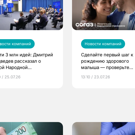
вости компаний
Новости компаний
ти 3 млн идей: Дмитрий
Сделайте первый шаг к
ведев рассказал о
рождению здорового
ой Народной
малыша — проверьте
грамме ЕР
репродуктивное здоров
 / 25.07.26
13:10 / 23.07.26
по ОМС!