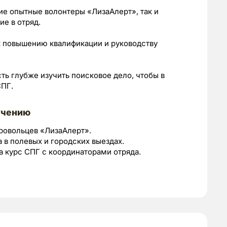
е опытные волонтеры «ЛизаАлерт», так и
е в отряд.
к повышению квалификации и руководству
ь глубже изучить поисковое дело, чтобы в
СПГ.
учению
бровольцев «ЛизаАлерт».
а в полевых и городских выездах.
а курс СПГ с координаторами отряда.