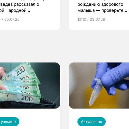
ведев рассказал о
рождению здорового
ой Народной
малыша — проверьте
грамме ЕР
репродуктивное здоров
 / 25.07.26
13:10 / 23.07.26
по ОМС!
туальное
Актуальное