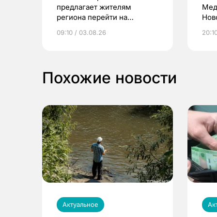
предлагает жителям
Мед
региона перейти на
Нов
электронные квитанции и
про
09:10 / 03.08.26
20:10
выиграть призы
Похожие новости
Актуальное
Ак