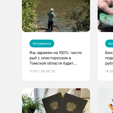
Актуальное
Ак
Язь заражен на 100%: число
Бен
рыб с описторхозом в
под
Томской области будет
руб
расти
17:00 / 06.08.26
14:3