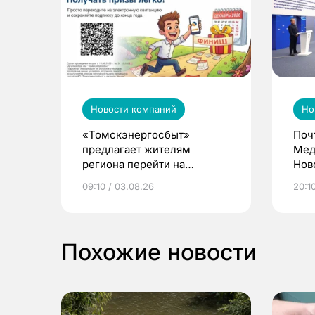
Новости компаний
Но
«Томскэнергосбыт»
Поч
предлагает жителям
Мед
региона перейти на
Нов
электронные квитанции и
про
09:10 / 03.08.26
20:10
выиграть призы
Похожие новости