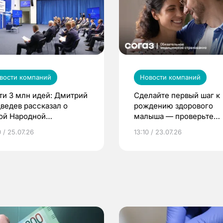
вости компаний
Новости компаний
ти 3 млн идей: Дмитрий
Сделайте первый шаг к
ведев рассказал о
рождению здорового
ой Народной
малыша — проверьте
грамме ЕР
репродуктивное здоров
 / 25.07.26
13:10 / 23.07.26
по ОМС!