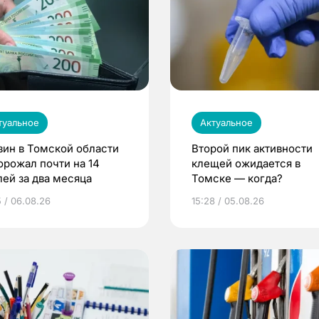
туальное
Актуальное
зин в Томской области
Второй пик активности
орожал почти на 14
клещей ожидается в
лей за два месяца
Томске — когда?
5 / 06.08.26
15:28 / 05.08.26