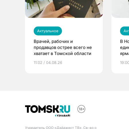
Актуальное
Ак
Врачей, рабочих и
В Н
продавцов острее всего не
еди
хватает в Томской области
ярм
11:02 / 04.08.26
19:0
Учредитель ООО «Дайджест ТВ». Св-во о