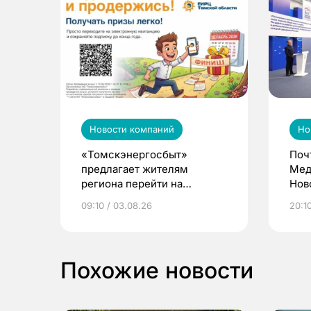
Новости компаний
Но
«Томскэнергосбыт»
Поч
предлагает жителям
Мед
региона перейти на
Нов
электронные квитанции и
про
09:10 / 03.08.26
20:10
выиграть призы
Похожие новости