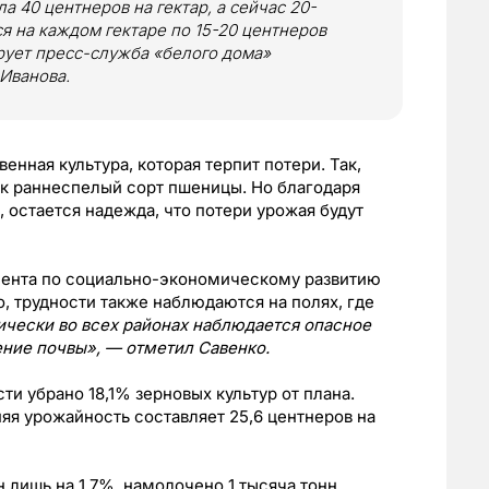
а 40 центнеров на гектар, а сейчас 20-
тся на каждом гектаре по 15-20 центнеров
рует пресс-служба «белого дома»
Иванова.
енная культура, которая терпит потери. Так,
ак раннеспелый сорт пшеницы. Но благодаря
, остается надежда, что потери урожая будут
мента по социально-экономическому развитию
, трудности также наблюдаются на полях, где
ически во всех районах наблюдается опасное
ние почвы», — отметил Савенко.
сти убрано 18,1% зерновых культур от плана.
яя урожайность составляет 25,6 центнеров на
лишь на 1,7%, намолочено 1 тысяча тонн,