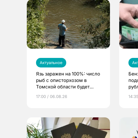
Актуальное
Ак
Язь заражен на 100%: число
Бен
рыб с описторхозом в
под
Томской области будет
руб
расти
17:00 / 06.08.26
14:3