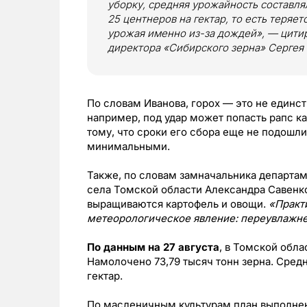
уборку, средняя урожайность составлял
25 центнеров на гектар, то есть теряе
урожая именно из-за дождей», — цити
директора «Сибирского зерна» Сергея 
По словам Иванова, горох — это не единств
например, под удар может попасть рапс к
тому, что сроки его сбора еще не подошли
минимальными.
Также, по словам замначальника департа
села Томской области Александра Савенко
выращиваются картофель и овощи.
«Практ
метеорологическое явление: переувлажне
По данным на 27 августа
, в Томской обла
Намолочено 73,79 тысяч тонн зерна. Средн
гектар.
По масленичным культурам план выполнен 