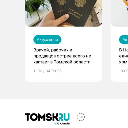
Актуальное
Ак
Врачей, рабочих и
В Н
продавцов острее всего не
еди
хватает в Томской области
ярм
11:02 / 04.08.26
19:0