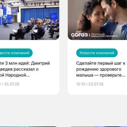
вости компаний
Новости компаний
ти 3 млн идей: Дмитрий
Сделайте первый шаг к
ведев рассказал о
рождению здорового
ой Народной
малыша — проверьте
грамме ЕР
репродуктивное здоров
 / 25.07.26
13:10 / 23.07.26
по ОМС!