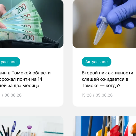
туальное
Актуальное
зин в Томской области
Второй пик активности
орожал почти на 14
клещей ожидается в
лей за два месяца
Томске — когда?
5 / 06.08.26
15:28 / 05.08.26