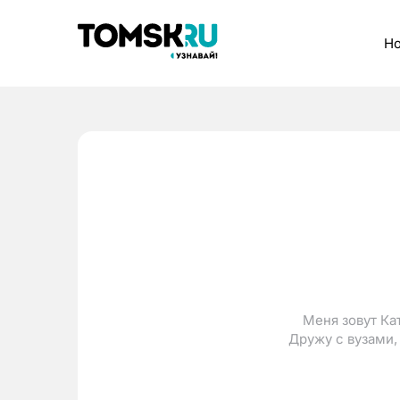
Рубрики
Но
Меня зовут Ка
Дружу с вузами,