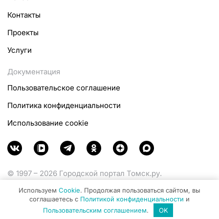
Контакты
Проекты
Услуги
Документация
Пользовательское соглашение
Политика конфиденциальности
Использование cookie
© 1997 – 2026 Городской портал Томск.ру.
Функционирует при финансовой поддержке
Используем
Cookie
. Продолжая пользоваться сайтом, вы
Министерства цифрового развития, связи и массовых
соглашаетесь с
Политикой конфиденциальности
и
коммуникаций Российской Федерации.
Пользовательским соглашением
.
OK