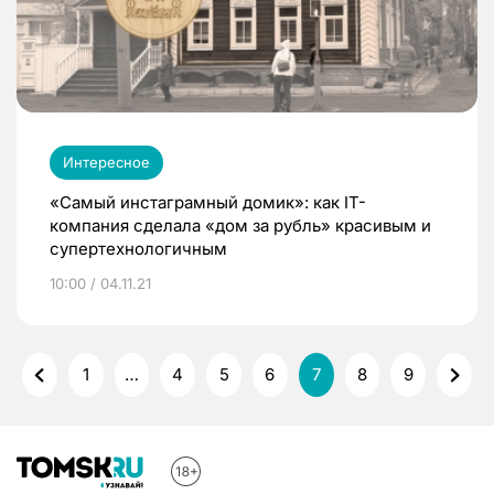
Интересное
«Самый инстаграмный домик»: как IT-
компания сделала «дом за рубль» красивым и
супертехнологичным
10:00 / 04.11.21
1
…
4
5
6
7
8
9