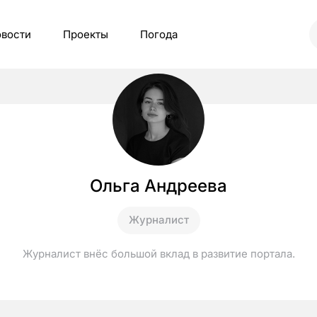
вости
Проекты
Погода
Ольга Андреева
Журналист
Журналист внёс большой вклад в развитие портала.