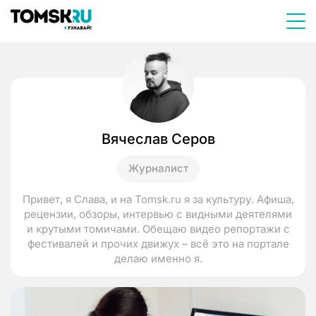
Вячеслав Серов
Журналист
Привет, я Слава, и на Tomsk.ru я за культуру. Афиша,
рецензии, обзоры, интервью с видными деятелями
и крутыми томичами. Обещаю видео репортажи с
фестивалей и прочих движух – всё это на портале
делаю именно я.