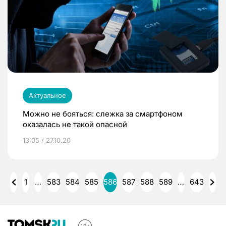
Актуальное
Можно не бояться: слежка за смартфоном
оказалась не такой опасной
13:05 / 27.10.20
1
…
583
584
585
586
587
588
589
…
643