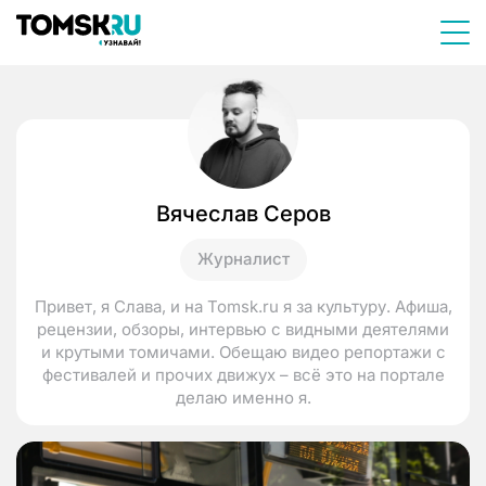
Вячеслав Серов
Журналист
Привет, я Слава, и на Tomsk.ru я за культуру. Афиша,
рецензии, обзоры, интервью с видными деятелями
и крутыми томичами. Обещаю видео репортажи с
фестивалей и прочих движух – всё это на портале
делаю именно я.