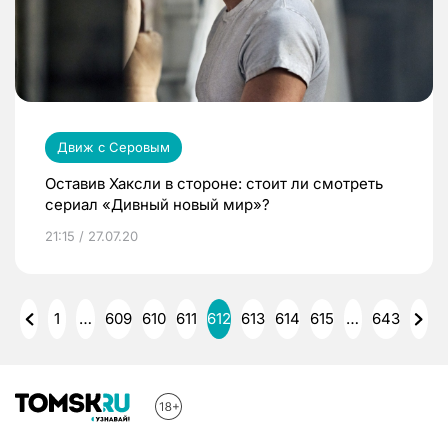
Движ с Серовым
Оставив Хаксли в стороне: стоит ли смотреть
сериал «Дивный новый мир»?
21:15 / 27.07.20
1
…
609
610
611
612
613
614
615
…
643