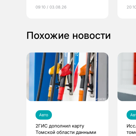
электронные квитанции и
про
09:10 / 03.08.26
20:10
выиграть призы
Похожие новости
Авто
Ав
2ГИС дополнил карту
Исс
Томской области данными
том