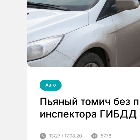
Авто
Пьяный томич без 
инспектора ГИБДД
13:27 / 17.08.20
5778