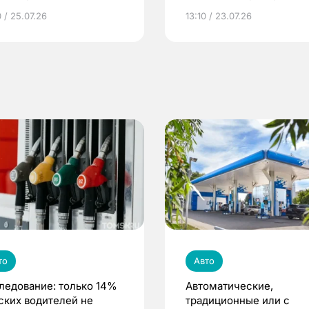
грамме ЕР
репродуктивное здоров
 / 25.07.26
13:10 / 23.07.26
по ОМС!
то
Авто
ледование: только 14%
Автоматические,
ских водителей не
традиционные или с