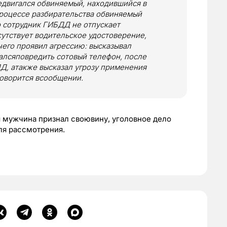
едвигался обвиняемый, находившийся в
процессе разбирательства обвиняемый
о сотрудник ГИБДД не отпускает
сутствует водительское удостоверение,
чего проявил агрессию: высказывал
алсяповредить сотовый телефон, после
ДД, атакже высказал угрозу применения
говорится всообщении.
я мужчина признал своювину, уголовное дело
ля рассмотрения.