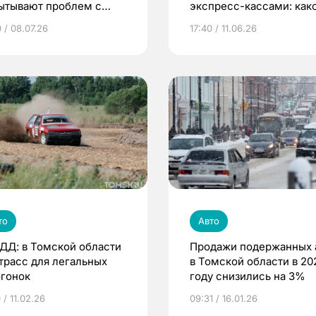
ытывают проблем с
экспресс-кассами: как
равкой авто
формат АЗС предпочит
 / 08.07.26
17:40 / 11.06.26
водители?
то
Авто
ДД: в Томской области
Продажи подержанных 
 трасс для легальных
в Томской области в 20
огонок
году снизились на 3%
 / 11.02.26
09:31 / 16.01.26