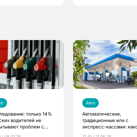
то
Авто
ледование: только 14%
Автоматические,
ских водителей не
традиционные или с
ытывают проблем с
экспресс-кассами: как
равкой авто
формат АЗС предпочит
 / 08.07.26
17:40 / 11.06.26