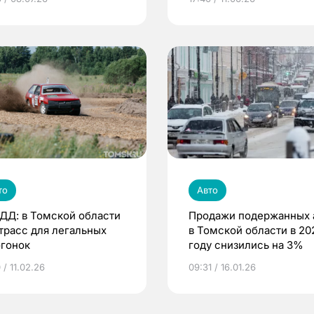
водители?
то
Авто
ДД: в Томской области
Продажи подержанных 
 трасс для легальных
в Томской области в 20
огонок
году снизились на 3%
 / 11.02.26
09:31 / 16.01.26