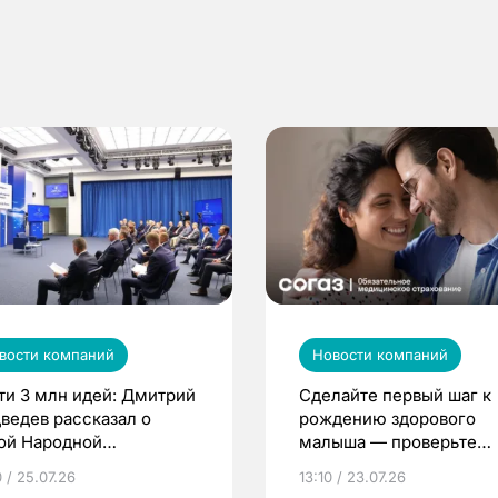
вости компаний
Новости компаний
ти 3 млн идей: Дмитрий
Сделайте первый шаг к
ведев рассказал о
рождению здорового
ой Народной
малыша — проверьте
грамме ЕР
репродуктивное здоров
 / 25.07.26
13:10 / 23.07.26
по ОМС!