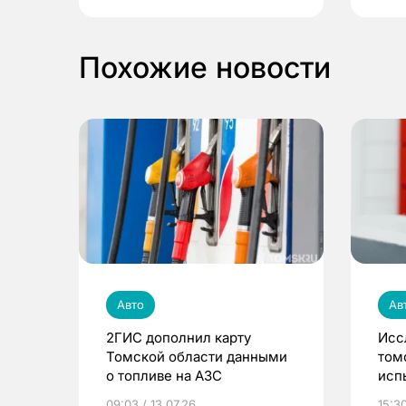
Похожие новости
Авто
Ав
2ГИС дополнил карту
Исс
Томской области данными
том
о топливе на АЗС
исп
зап
09:03 / 13.07.26
15:30