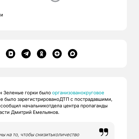
ти
он Зеленые горки было
организованокруговое
не было зарегистрированоДТП с пострадавшими,
u сообщил начальникотдела центра пропаганды
сти Дмитрий Емельянов.
ы на то, чтобы снизитьколичество