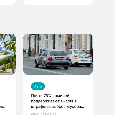
Авто
Почти 75% томичей
поддерживают высокие
ой
штрафы за выброс мусора
ают
из машин
09:01 / 13.05.26