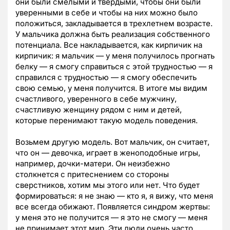
они были смелыми и твердыми, чтобы они были
уверенными в себе и чтобы на них можно было
положиться, закладывается в трехлетнем возрасте.
У мальчика должна быть реализация собственного
потенциала. Все накладывается, как кирпичик на
кирпичик: я мальчик — у меня получилось прогнать
белку — я смогу справиться с этой трудностью — я
справился с трудностью — я смогу обеспечить
свою семью, у меня получится. В итоге мы видим
счастливого, уверенного в себе мужчину,
счастливую женщину рядом с ним и детей,
которые перенимают такую модель поведения.
Возьмем другую модель. Вот мальчик, он считает,
что он — девочка, играет в женоподобные игры,
например, дочки-матери. Он неизбежно
столкнется с притеснением со стороны
сверстников, хотим мы этого или нет. Что будет
формироваться: я не знаю — кто я, я вижу, что меня
все всегда обижают. Появляется синдром жертвы:
у меня это не получится — я это не смогу — меня
не принимает этот мир. Эти люди очень часто