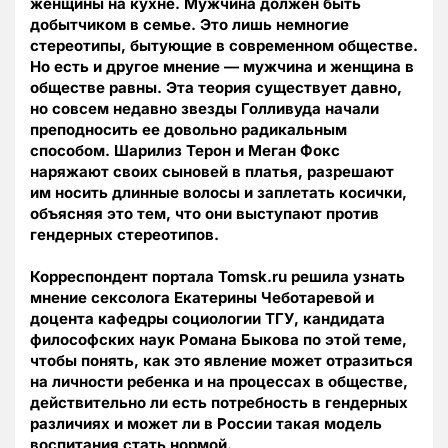
женщины на кухне. Мужчина должен быть
добытчиком в семье. Это лишь немногие
стереотипы, бытующие в современном обществе.
Но есть и другое мнение — мужчина и женщина в
обществе равны. Эта теория существует давно,
но совсем недавно звезды Голливуда начали
преподносить ее довольно радикальным
способом. Шарилиз Терон и Меган Фокс
наряжают своих сыновей в платья, разрешают
им носить длинные волосы и заплетать косички,
объясняя это тем, что они выступают против
гендерных стереотипов.
Корреспондент портала Tomsk.ru решила узнать
мнение сексолога Екатерины Чеботаревой и
доцента кафедры социологии ТГУ, кандидата
философских наук Романа Быкова по этой теме,
чтобы понять, как это явление может отразиться
на личности ребенка и на процессах в обществе,
действительно ли есть потребность в гендерных
различиях и может ли в России такая модель
воспитания стать нормой.