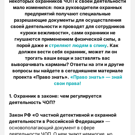
некоторых охранников ЧОП к своей деятельности
мало изменился: пока руководители охранных
предприятий получают специальные
разрешающие документы для осуществления
своей деятельности и проводят для сотрудников
«уроки вежливости», сами охранники не
гнушаются применением физической силы, а
порой даже и
стреляют людям в спину
. Как
должен вести себя охранник, может ли он
трогать ваши вещи и заставлять вас
выворачивать карманы? Ответы на эти и другие
вопросы вы найдете в сегодняшнем материале
проекта «Право знать».
«Право знать»
—
знай
свои права!
1. Охранник в законе: чем регулируется
деятельность ЧОП?
Закон РФ «О частной детективной и охранной
деятельности в Российской Федерации»
―
основополагающий документ в сфере
деятельности ЧОП. О нем знают немногие, но