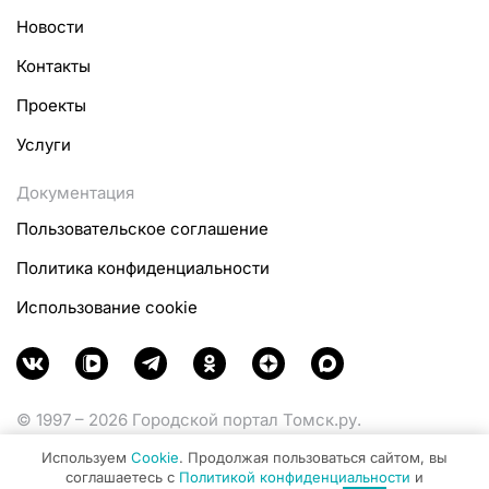
Новости
Контакты
Проекты
Услуги
Документация
Пользовательское соглашение
Политика конфиденциальности
Использование cookie
© 1997 – 2026 Городской портал Томск.ру.
Функционирует при финансовой поддержке
Используем
Cookie
. Продолжая пользоваться сайтом, вы
Министерства цифрового развития, связи и массовых
соглашаетесь с
Политикой конфиденциальности
и
коммуникаций Российской Федерации.