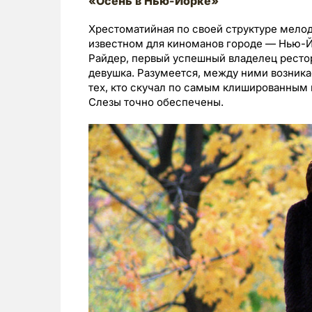
«Осень в Нью-Йорке»
Хрестоматийная по своей структуре мелод
известном для киноманов городе — Нью-Й
Райдер, первый успешный владелец рестор
девушка. Разумеется, между ними возникае
тех, кто скучал по самым клишированным
Слезы точно обеспечены.