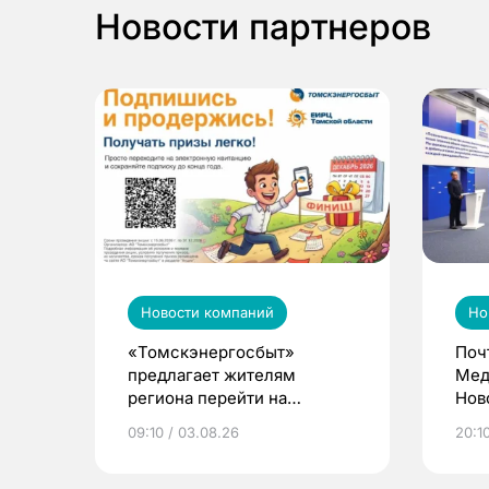
Новости партнеров
Новости компаний
Но
«Томскэнергосбыт»
Поч
предлагает жителям
Мед
региона перейти на
Нов
электронные квитанции и
про
09:10 / 03.08.26
20:10
выиграть призы