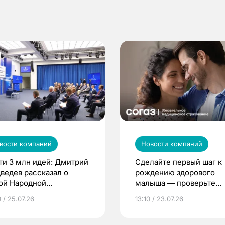
вости компаний
Новости компаний
ти 3 млн идей: Дмитрий
Сделайте первый шаг к
ведев рассказал о
рождению здорового
ой Народной
малыша — проверьте
грамме ЕР
репродуктивное здоров
 / 25.07.26
13:10 / 23.07.26
по ОМС!