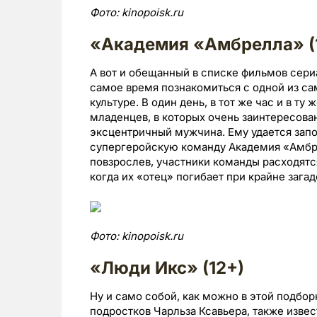
Фото:
kinopoisk.
ru
«Академия «Амбрелла» (
А вот и обещанный в списке фильмов сериа
самое время познакомиться с одной из са
культуре. В один день, в тот же час и в т
младенцев, в которых очень заинтересова
эксцентричный мужчина. Ему удается запо
супергеройскую команду Академия «Амбре
повзрослев, участники команды расходятся
когда их «отец» погибает при крайне зага
Фото:
kinopoisk.
ru
«Люди Икс» (12+)
Ну и само собой, как можно в этой подбо
подростков Чарльза Ксавьера, также изве