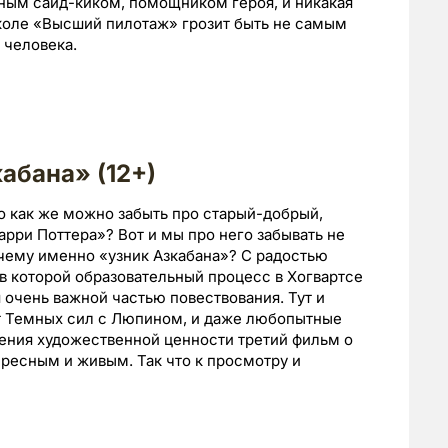
ным сайд-киком, помощником героя, и никакая
 школе «Высший пилотаж» грозит быть не самым
 человека.
кабана» (12+)
о как же можно забыть про старый-добрый,
рри Поттера»? Вот и мы про него забывать не
очему именно «узник Азкабана»? С радостью
 в которой образовательный процесс в Хогвартсе
 очень важной частью повествования. Тут и
от Темных сил с Люпином, и даже любопытные
рения художественной ценности третий фильм о
ересным и живым. Так что к просмотру и