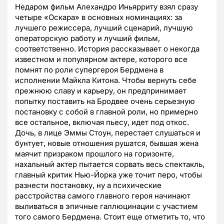
Недаром фильм Алехандро Иньярриту взял сразу
четыре «Оскара» в основных номинациях: за
лучшего режиссера, лучший сценарий, лучшую
операторскую работу и лучший фильм,
соответственно. История рассказывает о некогда
известном и популярном актере, которого все
помнят по роли супергероя Бердмена в
исполнении Майкла Китона. Чтобы вернуть себе
прежнюю славу и карьеру, он предпринимает
попытку поставить на Бродвее очень серьезную
постановку с собой в главной роли, но примерно
все остальное, включая пьесу, идет под откос.
Дочь, в лице Эммы Стоун, перестает слушаться и
бунтует, новые отношения рушатся, бывшая жена
маячит призраком прошлого на горизонте,
нахальный актер пытается сорвать весь спектакль,
главный критик Нью-Йорка уже точит перо, чтобы
разнести постановку, ну а психические
расстройства самого главного героя начинают
выливаться в эпичные галлюцинации с участием
того самого Бердмена. Стоит еще отметить то, что