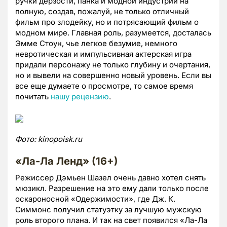
ручки дерзости, панка и модной индустрии на
полную, создав, пожалуй, не только отличный
фильм про злодейку, но и потрясающий фильм о
модном мире. Главная роль, разумеется, досталась
Эмме Стоун, чье легкое безумие, немного
невротическая и импульсивная актерская игра
придали персонажу не только глубину и очертания,
но и вывели на совершенно новый уровень. Если вы
все еще думаете о просмотре, то самое время
почитать
нашу рецензию
.
Фото:
kinopoisk.
ru
«Ла-Ла Ленд» (16+)
Режиссер Дэмьен Шазел очень давно хотел снять
мюзикл. Разрешение на это ему дали только после
оскароносной «Одержимости», где Дж. К.
Симмонс получил статуэтку за лучшую мужскую
роль второго плана. И так на свет появился «Ла-Ла