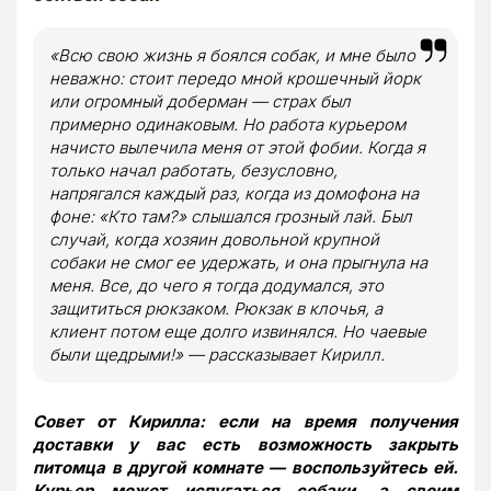
«
Всю свою жизнь я боялся собак, и мне было
неважно: стоит передо мной крошечный йорк
или огромный доберман — страх был
примерно одинаковым. Но работа курьером
начисто вылечила меня от этой фобии. Когда я
только начал работать, безусловно,
напрягался каждый раз, когда из домофона на
фоне:
«
Кто там?
»
слышался грозный лай. Был
случай, когда хозяин довольной крупной
собаки не смог ее удержать, и она прыгнула на
меня. Все, до чего я тогда додумался, это
защититься рюкзаком. Рюкзак в клочья, а
клиент потом еще долго извинялся. Но чаевые
были щедрыми!
»
— рассказывает Кирилл.
Совет от Кирилла: если на время получения
доставки у вас есть возможность закрыть
питомца в другой комнате — воспользуйтесь ей.
Курьер может испугаться собаки, а своим