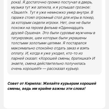
рока). Я достаточно громко постучал в дверь,
музыка тут же затихла, и я услышал грозное:
«
Зашел!
»
. Тут я уже немножко умер внутри. В
гараже стоял огромный стол для игры в покер,
за которым сидели игроки. Нет, они не были
похожи на героев фильма
«
Одиннадцать
друзей Оушена
».
Это были суровые мужчины в
татуировках, шеи которых были украшены
толстыми золотыми цепями. Я постарался
максимально спокойно отдать заказ и взять
оплату. И, когда я уже уходил, кто-то из
парней сказал:
«
Хорошей смены, братишка!
»
И
знаете, смена действительно получилась
очень хорошей!
»
— рассказал курьер.
Совет от Кирилла: Желайте курьерам хорошей
смены, ведь им крайне важны эти слова!