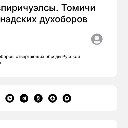
спиричуэлсы. Томичи
анадских духоборов
оборов, отвергающих обряды Русской
й