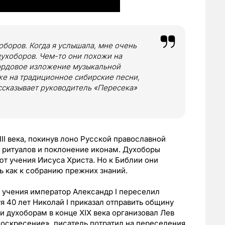
оборов. Когда я услышала, мне очень
ухоборов. Чем-то они похожи на
кордовое изложение музыкальной
же на традиционное сибирские песни,
ссказывает руководитель «Пересека»
II века, покинув лоно Русской православной
е ритуалов и поклонение иконам. Духоборы
ют учения Иисуса Христа. Но к Библии они
шь как к собранию прежних знаний.
я учения император Александр I переселил
тя 40 лет Николай I приказал отправить общину
 духоборам в конце XIX века организовал Лев
Воскресение», писатель потратил на переселения