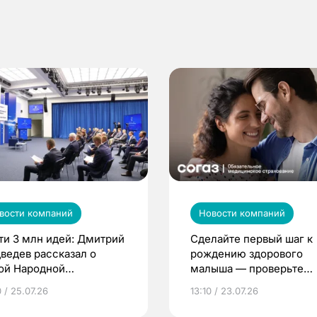
вости компаний
Новости компаний
ти 3 млн идей: Дмитрий
Сделайте первый шаг к
ведев рассказал о
рождению здорового
ой Народной
малыша — проверьте
грамме ЕР
репродуктивное здоров
 / 25.07.26
13:10 / 23.07.26
по ОМС!