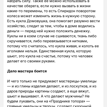
набрать силу. Также ее можно использовать в
качестве оберега, если нужно вызвать в жизни
какие-то перемены, то есть Спиридон поворотом
колеса может изменить жизнь в нужную сторону.
Есть кукла Домовушка, она помогает разумно вести
хозяйство, следит за тем, чтобы в доме водились
деньги — перед ней нужно положить денежку.
Куклы ни в коем случае не сшиваются, ткань либо
скручивается, либо перевязывается нитками,
потому что считалось, что кукла живая, и колоть ее
иголками нельзя. Единственная кукла, которую
шьют, это кукла на счастье, потому что человек
делает его своими руками.
Дело мастера боится
И чего только не придумают мастерицы-умелицы
— и из глины изделия делают, и из лоскутков, и из
даров природы картины создают, а еще вяжут,
шьют и вышивают. А что делают мужчины? Не
будем лукавить, они на «Празднике топора» —
главные умельцы и творцы, создают сказочной