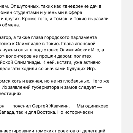
ием. От шуточных, таких как «внедрение дач в
 обмен студентами и учеными в сфере
 других. Кроме того, и Томск, и Токио выразили
о обмена.
натор, а также глава городского парламента
товка к Олимпиаде в Токио. Глава японской
у нужны опыт в подготовке Олимпийских Игр, а
ю» волонтеров не прошли даром: политех
йской Олимпиады. К ней, кстати, уже активно
 делегаты ходили со значками будущих Игр.
Томск хоть и важная, но не из глобальных. Чего же
 Из заявлений губернатора и замов следует —
вестициях.
он, — пояснил Сергей Жвачкин. — Мы одинаково
апада, так и для Востока. Но исторически
инвестировании томских проектов от делегаций