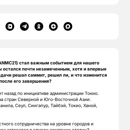
(ANMC21) стал важным событием для нашего
ы остался почти незамеченным, хотя и впервые
адачи решал саммит, решил ли, и что изменится
после его завершения?
ет назад по инициативе администрации Токио.
ва стран Северной и Юго-Восточной Азии:
нила, Сеул, Сингапур, Тайбэй, Токио, Ханой,
тного сотрудничества на уровне городов и
ск затесался в список азиатских столиц?