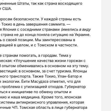
диненные Штаты, так как страна восходящего
от США.
росам безопасности. У каждой страны есть
 Токио в день завершения саммита. —
ся Япония с соседними странами
(имелись в виду
а страна не до конца поняла ситуацию на Украине.
 о своей позиции. Мы заинтересованы в
ацией в целом, и с Томском в частности.
 странам помогать, а городам. Тема у
ческая: «Улучшение качества жизни горожан с
 опытом обменивались в основном на эту тему.
естиций: в основном, за счет туризма. Японцы
ьного транспорта. Также Токио, Улан-Батор и
 экологии. Ёити Масудзоэ отметил, что для
а проблема с утилизацией отходов. Губернатор
ься к инициативе по обмену опытом и
кио и наша медицина. Кроме того, японская
системы антикризисного управления, которая
ичные ЧП. Томская область в лице губернатора