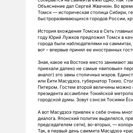
Объяснение дал Сергей Жвачкин. Во время
Томск — историческая столица Сибири, ге
быстроразвивающихся городов России, кр
История вхождения Томска в Сеть главных
году Юрий Лужков предложил Томск в каче
города были наблюдателями на саммитах, 
вот – впервые принял ее иностранных гост
Зная, какое на Востоке место занимают зв
приехали далеко не самые «виповые» перс
аналог) это замы столичных мэров. Единс
или Ёити Масудзоэ, губернатор Токио. Ст
Питером. Гостем второй величины можно н
президента ассамблеи Токийской метропо
городской думы. Зовут сэнсэя Тосияки Ёси
А вот Масудзоэ привлек к себе очень мног
диалога. Японский политик выделялся, пре
председателем сети), во-вторых, — колор
Так, в первый день саммита Масудзоэ «ра