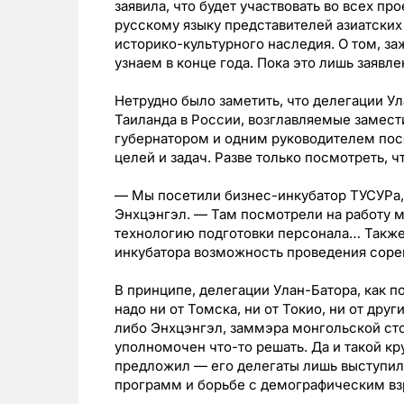
заявила, что будет участвовать во всех п
русскому языку представителей азиатских
историко-культурного наследия. О том, з
узнаем в конце года. Пока это лишь заявле
Нетрудно было заметить, что делегации Ул
Таиланда в России, возглавляемые замест
губернатором и одним руководителем посо
целей и задач. Разве только посмотреть, ч
— Мы посетили бизнес-инкубатор ТУСУРа,
Энхцэнгэл. — Там посмотрели на работу 
технологию подготовки персонала… Также
инкубатора возможность проведения сорев
В принципе, делегации Улан-Батора, как п
надо ни от Томска, ни от Токио, ни от дру
либо Энхцэнгэл, заммэра монгольской ст
уполномочен что-то решать. Да и такой кр
предложил — его делегаты лишь выступил
программ и борьбе с демографическим в