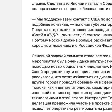
страны. Сделать это Японии навязали Сое
солнца зависит в вопросах безопасности 
— Мы поддерживаем контакт с США по воп
подобные контакты, — пояснил губернатор
Представьте, в каких отношениях находит
Китай и КНДР – прим. авт.)
. Я считаю, наш
Поэтому Россия должна больше рассказать
хороших отношениях и с Российской Федер
Основной задачей саммита стало все же не
мероприятия была очень даже альтруисти
помощью новых социальных инициатив». И
Ханой предложил пути по привлечению инв
рассказали, что хотят избавиться от дизел
другие города проводят совещания в сфере
Томска, как и для мегаполисов, характерн
японской столицы предложил присоединит
технологиями в этой сфере. Интересует То
делегация предложила участие в проекте 
позволяет оперативно реагировать на разл