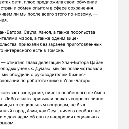
роектах сети, плюс предложила свои: обучение
 стран и обмен опытом в сфере сохранения
аживем ли мы после всего этого по-новому, —
ния.
ан-Батора, Сеула, Ханоя, а также посольства
ителями мэров, а также одним вице-
льства, приехали без заранее приготовленных
то интересного есть в Томске.
 — отметил глава делегации Улан-Батора Цэйэн
молодых ученых. Думаю, мы бы позаимствовали
 мы обсудили с руководителем бизнес-
нований по робототехнике в Улан-Баторе.
оказывает заседание, ничего особенного не было
гих. Либо азиаты привыкли решать вопросы лично,
олицы по социальным вопросам, не был
упный город Азии, как Сеул, ничего особого не
и с докладом об опыте внедрения социальных
зрывом.