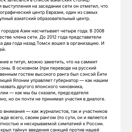
 выступления на заседании сети он отметил, что
ографический центр Евразии, один из самых
упный азиатский образовательный центр.
 городов Азии насчитывает четыре года. В 2008
стве члена сети. До 2012 года представители
а два года назад Томск вошел в организацию. И
ей.
ание и титул, можно заметить, что на саммит
оны. В основном (при переводе на русский
твенным гостем высокого ранга был сэнсэй Ёити
олицей Японии управляет губернатор — как нашим
азвать другого японского чиновника,
лии — как мы бы сказали, председателя
но, но он почти не принимал участия в диалоге.
о внимания — как журналистов, так и участников
жде всего, своим рангом (по сути, он и является
итностью и нескрываемой симпатией к России.
скрыл тайну
»
введения санкций против нашей