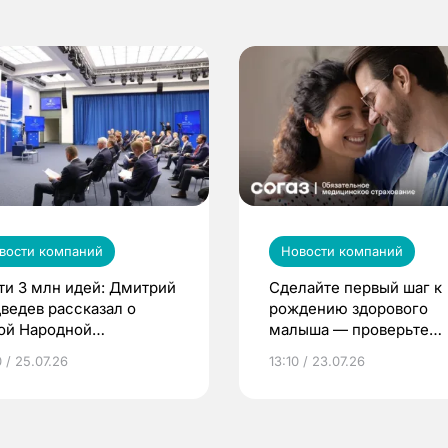
вости компаний
Новости компаний
ти 3 млн идей: Дмитрий
Сделайте первый шаг к
ведев рассказал о
рождению здорового
ой Народной
малыша — проверьте
грамме ЕР
репродуктивное здоров
 / 25.07.26
13:10 / 23.07.26
по ОМС!