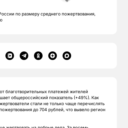
 России по размеру среднего пожертвования,
ию
рот благотворительных платежей жителей
ышает общероссийский показатель (+49%). Как
жертвователи стали не только чаще перечислять
пожертвования до 704 рублей, что вывело регион
ще жертвовать на добрые дела. За восемь