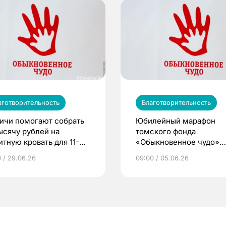
аготворительность
Благотворительность
ичи помогают собрать
Юбилейный марафон
тысячу рублей на
томского фонда
итную кровать для 11-
«Обыкновенное чудо»
него Руслана с ДЦП
помог более чем 50 де
0 / 29.06.26
09:00 / 05.06.26