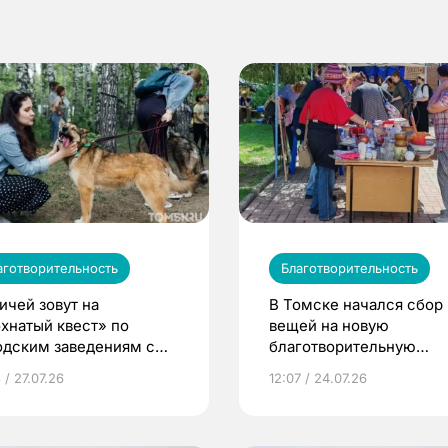
аготворительность
Благотворительность
ичей зовут на
В Томске начался сбор
хнатый квест» по
вещей на новую
одским заведениям с
благотворительную
аками
гаражную распродажу
 / 27.07.26
12:07 / 24.07.26