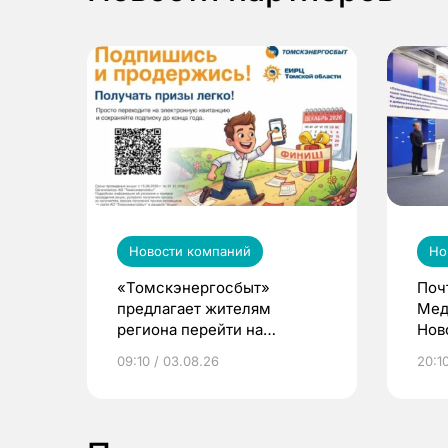
Новости компаний
Но
«Томскэнергосбыт»
Поч
предлагает жителям
Мед
региона перейти на
Нов
электронные квитанции и
про
09:10 / 03.08.26
20:10
выиграть призы