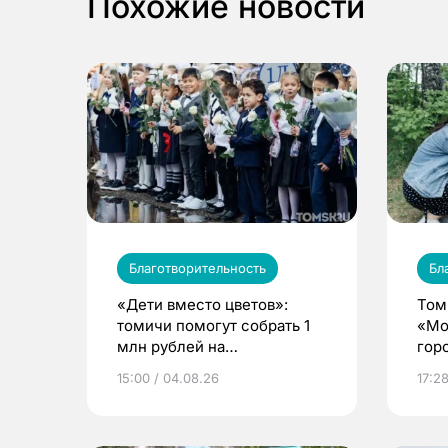
Похожие новости
Благотворительность
Бл
«Дети вместо цветов»:
Том
томичи помогут собрать 1
«Мо
млн рублей на
гор
благотворительность
соб
15:00 / 04.08.26
17:28