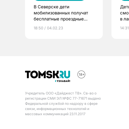
В Северске дети
Дет
мобилизованных получат
смо
бесплатные проездные
в л
билеты
18:50 / 04.02.23
14:31
Учредитель ООО «Дайджест ТВ». Св-во о
регистрации СМИ ЭЛ №ФС 77-71671 выдано
Федеральной службой по надзору в сфере
связи, информационных технологий и
массовых коммуникаций 23.11.2017