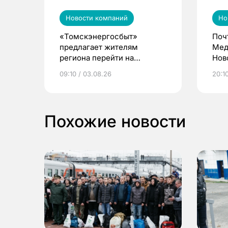
Новости компаний
Но
«Томскэнергосбыт»
Поч
предлагает жителям
Мед
региона перейти на
Нов
электронные квитанции и
про
09:10 / 03.08.26
20:10
выиграть призы
Похожие новости