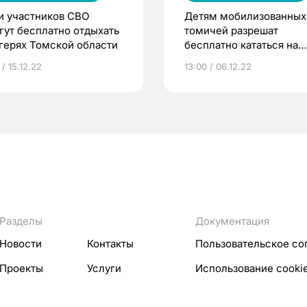
и участников СВО
Детям мобилизованных
гут бесплатно отдыхать
томичей разрешат
агерях Томской области
бесплатно кататься на
лыжах и коньках
 / 15.12.22
13:00 / 06.12.22
Разделы
Документация
Новости
Контакты
Пользовательское со
Проекты
Услуги
Использование cooki