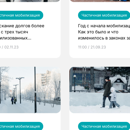
стичная мобилизация
Частичная мобилизация
скание долгов более
Год с начала мобилизац
 с трех тысяч
Как это было и что
илизованных
изменилось в законах з
остановили томские
это время
 / 02.11.23
11:00 / 21.09.23
ставы
стичная мобилизация
Частичная мобилизация