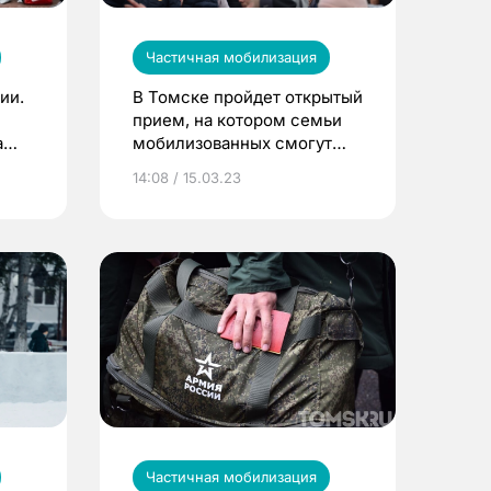
Частичная мобилизация
ии.
В Томске пройдет открытый
прием, на котором семьи
а
мобилизованных смогут
задать вопросы судебным
14:08 / 15.03.23
приставам
Частичная мобилизация