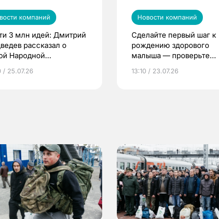
вости компаний
Новости компаний
ти 3 млн идей: Дмитрий
Сделайте первый шаг к
ведев рассказал о
рождению здорового
ой Народной
малыша — проверьте
грамме ЕР
репродуктивное здоров
 / 25.07.26
13:10 / 23.07.26
по ОМС!