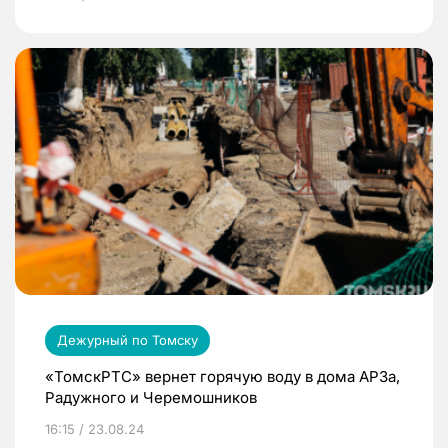
Дежурный по Томску
«ТомскРТС» вернет горячую воду в дома АРЗа,
Радужного и Черемошников
16:15 / 23.08.24