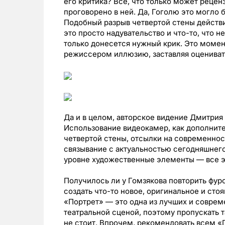
его критика? Все, что только может рецен
проговорено в ней. Да, Гоголю это могло б
Подобный разрыв четвертой стены действи
это просто надувательство и что-то, что н
только донесется нужный крик. Это момен
режиссером иллюзию, заставляя оцениват
Да и в целом, авторское видение Дмитрия
Использование видеокамер, как дополни
четвертой стены, отсылки на современнос
связывание с актуальностью сегодняшнего
уровне художественные элементы — все это
Получилось ли у Гомзякова повторить фур
создать что-то новое, оригинальное и сто
«Портрет» — это одна из лучших и соврем
театральной сценой, поэтому пропускать 
не стоит. Впрочем, рекомендовать всем «П