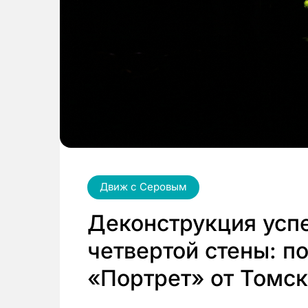
Движ с Серовым
Деконструкция успе
четвертой стены: п
«Портрет» от Томс