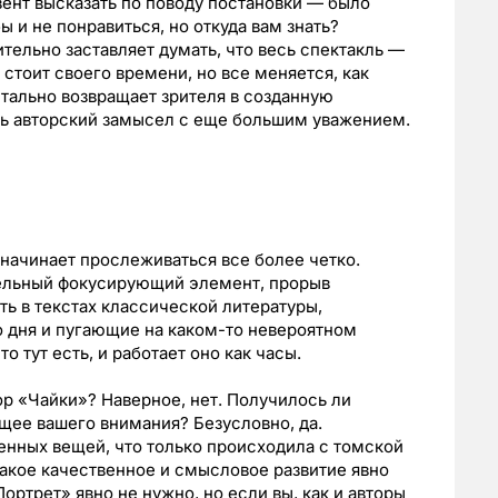
зент высказать по поводу постановки — было
ы и не понравиться, но откуда вам знать?
тельно заставляет думать, что весь спектакль —
е стоит своего времени, но все меняется, как
тально возвращает зрителя в созданную
ь авторский замысел с еще большим уважением.
 начинает прослеживаться все более четко.
тельный фокусирующий элемент, прорыв
ть в текстах классической литературы,
 дня и пугающие на каком-то невероятном
 тут есть, и работает оно как часы.
ор «Чайки»? Наверное, нет. Получилось ли
ящее вашего внимания? Безусловно, да.
енных вещей, что только происходила с томской
такое качественное и смысловое развитие явно
ортрет» явно не нужно, но если вы, как и авторы